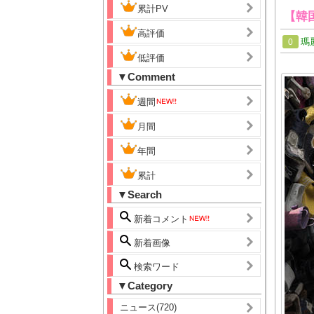
累計PV
【韓
高評価
瑪
0
低評価
▼Comment
週間
月間
年間
累計
▼Search
新着コメント
新着画像
検索ワード
▼Category
ニュース(720)