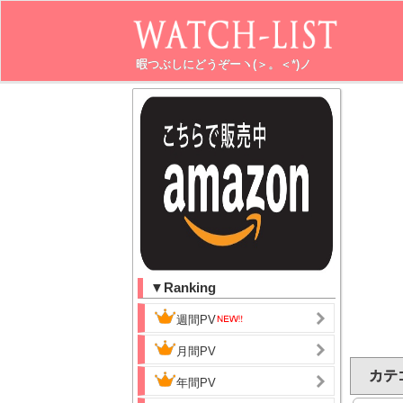
暇つぶしにどうぞーヽ(＞。＜*)ノ
▼Ranking
週間PV
月間PV
カテ
年間PV