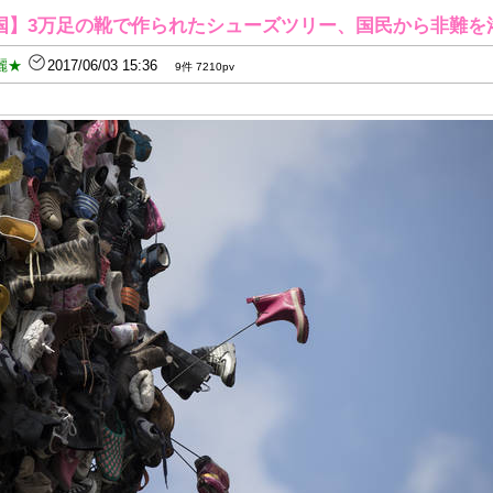
国】3万足の靴で作られたシューズツリー、国民から非難を
麗★
2017/06/03 15:36
9件 7210pv