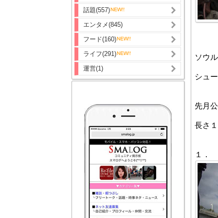
話題(557)
エンタメ(845)
フード(160)
ライフ(291)
ソウル
運営(1)
シュー
先月公
長さ１
１．