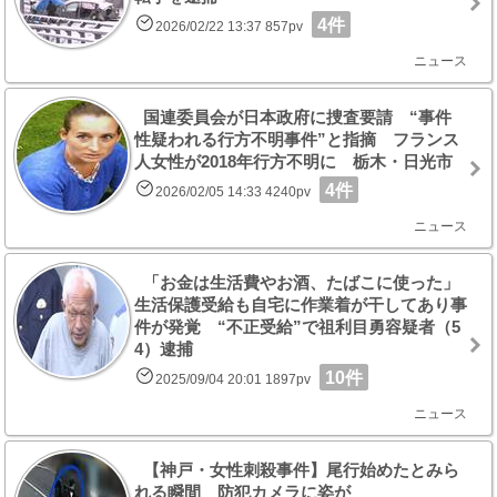
4件
2026/02/22 13:37 857pv
ニュース
国連委員会が日本政府に捜査要請 “事件
性疑われる行方不明事件”と指摘 フランス
人女性が2018年行方不明に 栃木・日光市
4件
2026/02/05 14:33 4240pv
ニュース
「お金は生活費やお酒、たばこに使った」
生活保護受給も自宅に作業着が干してあり事
件が発覚 “不正受給”で祖利目勇容疑者（5
4）逮捕
10件
2025/09/04 20:01 1897pv
ニュース
【神戸・女性刺殺事件】尾行始めたとみら
れる瞬間 防犯カメラに姿が