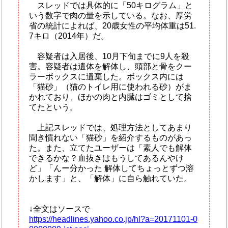
スレッドでは具体的に「50キログラム」と
いう数字で肉の量を示している。なお、厚労
省の統計によれば、20歳女性の平均体重は51.
7キロ（2014年）だ。
容疑者は入居後、10月下旬までに9人を殺
害。容疑者は遺体を解体し、頭部と骨をクー
ラーボックスに遺棄した。ボックス内には
「猫砂」（猫のトイレ用に使われる砂）がま
かれており、ほかの肉と内臓はゴミとして捨
てたという。
上記スレッドでは、処理方法としてあまり
聞き慣れない「猫砂」を紹介するものがあっ
た。また、立てたユーザーは「素人でも解体
できるかな？血抜きはもうしてあるんやけ
ど」「んー分かった 解体してちょっとずつ溶
かします」と、「解体」に自ら触れていた。
↓全文はソースで
https://headlines.yahoo.co.jp/hl?a=20171101-0