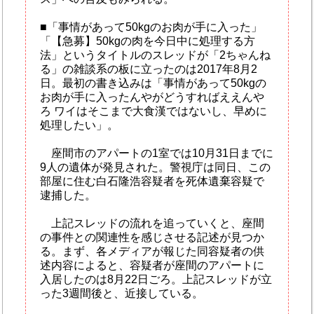
■「事情があって50kgのお肉が手に入った」
「【急募】50kgの肉を今日中に処理する方
法」というタイトルのスレッドが「2ちゃんね
る」の雑談系の板に立ったのは2017年8月2
日。最初の書き込みは「事情があって50kgの
お肉が手に入ったんやがどうすればええんや
ろ ワイはそこまで大食漢ではないし、早めに
処理したい」。
座間市のアパートの1室では10月31日までに
9人の遺体が発見された。警視庁は同日、この
部屋に住む白石隆浩容疑者を死体遺棄容疑で
逮捕した。
上記スレッドの流れを追っていくと、座間
の事件との関連性を感じさせる記述が見つか
る。まず、各メディアが報じた同容疑者の供
述内容によると、容疑者が座間のアパートに
入居したのは8月22日ごろ。上記スレッドが立
った3週間後と、近接している。