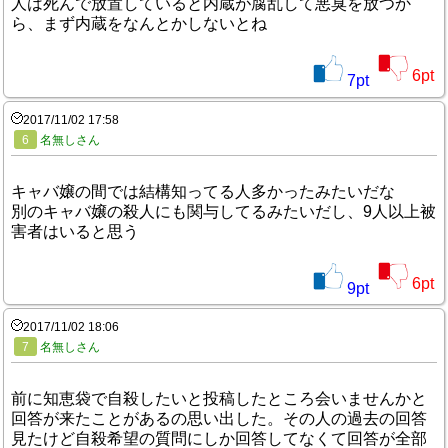
人は死んで放置していると内蔵が腐乱して悪臭を放つか
ら、まず内蔵をなんとかしないとね
6
pt
7
pt
2017/11/02 17:58
6
名無しさん
キャバ嬢の間では結構知ってる人多かったみたいだな
別のキャバ嬢の殺人にも関与してるみたいだし、9人以上被
害者はいると思う
6
pt
9
pt
2017/11/02 18:06
7
名無しさん
前に知恵袋で自殺したいと投稿したところ会いませんかと
回答が来たことがあるの思い出した。その人の過去の回答
見たけど自殺希望の質問にしか回答してなくて回答が全部