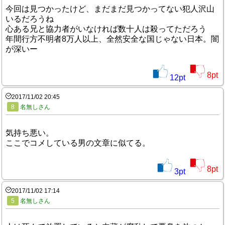
今回は見つかったけど、まだまだ見つかってない犯人沢山
いるだろうね
心ある兄と協力者がいなければ数十人は殺ってただろう
年間行方不明者8万人以上、全然安全な国じゃない日本。闇
が深いー
8
pt
12
pt
2017/11/02 20:45
8
名無しさん
気持ち悪い。
ここでコメしている男の文章に似てる。
8
pt
3
pt
2017/11/02 17:14
5
名無しさん