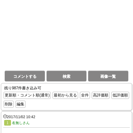
コメントする
検索
画像一覧
残り987件書き込み可
更新順・コメント順(通常)
最初から見る
全件
高評価順
低評価順
削除
編集
2017/11/02 10:42
1
名無しさん