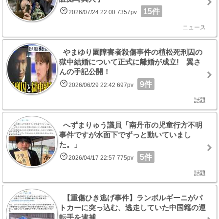
15件
2026/07/24 22:00 7357pv
ニュース
やまゆり園障害者殺傷事件の植松死刑囚の
獄中結婚について正式に離婚が成立! 翼さ
んの手記公開！
9件
2026/06/29 22:42 697pv
話題
へずまりゅう議員「南丹市の児童行方不明
事件ですが水面下でずっと動いていまし
た。」
5件
2026/04/17 22:57 775pv
話題
【重傷ひき逃げ事件】ランボルギーニがパ
トカーに突っ込む、逃走していた中国籍の運
転手を逮捕