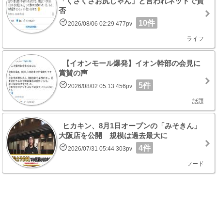
「くさくさお尻じゃん」と言われネットで賛
否
10件
2026/08/06 02:29 477pv
ライフ
【イオンモール爆発】イオン幹部の会見に
賞賛の声
5件
2026/08/02 05:13 456pv
話題
ヒカキン、8月1日オープンの「みそきん」
大阪店を公開 規模は過去最大に
4件
2026/07/31 05:44 303pv
フード