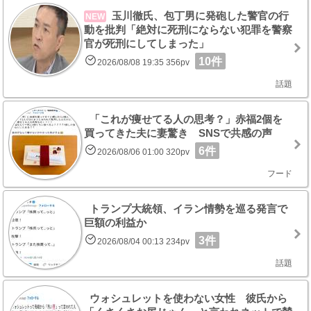
玉川徹氏、包丁男に発砲した警官の行
NEW
動を批判「絶対に死刑にならない犯罪を警察
官が死刑にしてしまった」
10件
2026/08/08 19:35 356pv
話題
「これが痩せてる人の思考？」赤福2個を
買ってきた夫に妻驚き SNSで共感の声
6件
2026/08/06 01:00 320pv
フード
トランプ大統領、イラン情勢を巡る発言で
巨額の利益か
3件
2026/08/04 00:13 234pv
話題
ウォシュレットを使わない女性 彼氏から