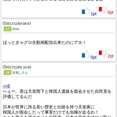
0
pt
1
pt
2017/12/04 08:47
17
hime
ほっときゃグロ生動画配信出来たのにアホ！
2
pt
0
pt
2017/12/05 10:40
18
名無しさん
>>8
へぇー、君は天皇陛下と韓国人遺族を面会させた自民党を
評価してるんだ
日本が世界に誇る長い歴史と伝統を持つ天皇家に
韓国人が面会したって事実だけでも虫唾が走るわ！