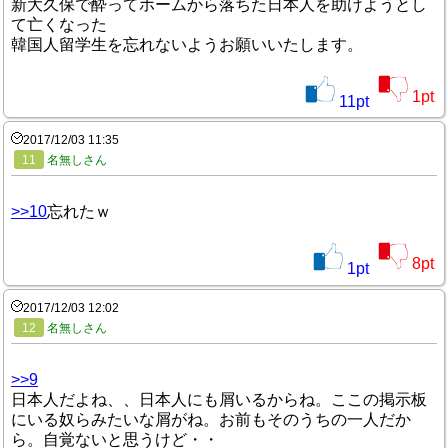
新大久保で酔ってホームから落ちた日本人を助けようとし
て亡くなった
韓国人留学生を忘れないようお願いいたします。
1
pt
11
pt
2017/12/03 11:35
11
名無しさん
>>10
忘れたｗ
8
pt
1
pt
2017/12/03 12:02
12
名無しさん
>>9
日本人だよね、、日本人にも屑いるからね。ここの掲示板
にいる奴らみたいな屑がね。お前もそのうちの一人だか
ら。自覚ないと思うけど・・