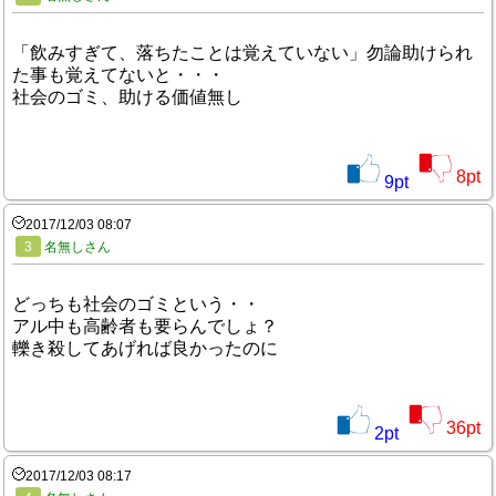
「飲みすぎて、落ちたことは覚えていない」勿論助けられ
た事も覚えてないと・・・
社会のゴミ、助ける価値無し
8
pt
9
pt
2017/12/03 08:07
3
名無しさん
どっちも社会のゴミという・・
アル中も高齢者も要らんでしょ？
轢き殺してあげれば良かったのに
36
pt
2
pt
2017/12/03 08:17