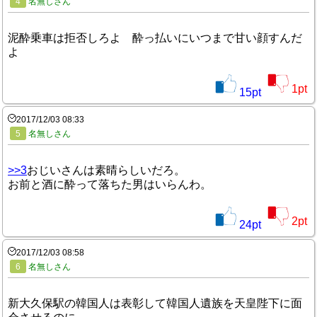
4
名無しさん
泥酔乗車は拒否しろよ 酔っ払いにいつまで甘い顔すんだ
よ
1
pt
15
pt
2017/12/03 08:33
5
名無しさん
>>3
おじいさんは素晴らしいだろ。
お前と酒に酔って落ちた男はいらんわ。
2
pt
24
pt
2017/12/03 08:58
6
名無しさん
新大久保駅の韓国人は表彰して韓国人遺族を天皇陛下に面