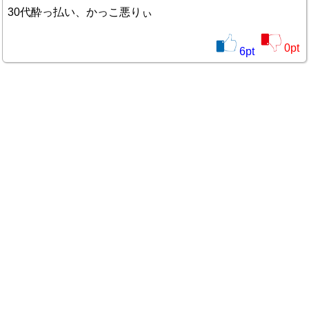
30代酔っ払い、かっこ悪りぃ
0
pt
6
pt