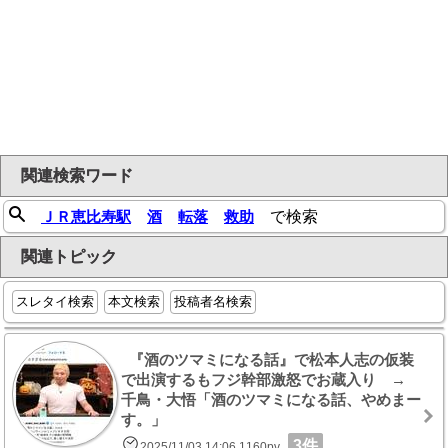
関連検索ワード
ＪＲ恵比寿駅
酒
転落
救助
で検索
関連トピック
スレタイ検索
本文検索
投稿者名検索
『酒のツマミになる話』で松本人志の仮装
で出演するもフジ幹部激怒でお蔵入り →
千鳥・大悟「酒のツマミになる話、やめまー
す。」
3件
2025/11/03 14:06 1160pv