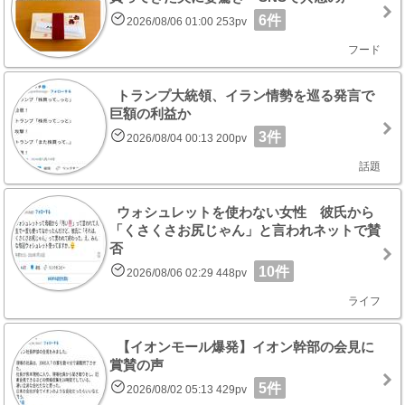
6件
2026/08/06 01:00 253pv
フード
トランプ大統領、イラン情勢を巡る発言で
巨額の利益か
3件
2026/08/04 00:13 200pv
話題
ウォシュレットを使わない女性 彼氏から
「くさくさお尻じゃん」と言われネットで賛
否
10件
2026/08/06 02:29 448pv
ライフ
【イオンモール爆発】イオン幹部の会見に
賞賛の声
5件
2026/08/02 05:13 429pv