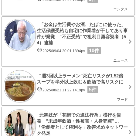
エンタメ
「お金は生活費やお酒、たばこに使った」
生活保護受給も自宅に作業着が干してあり事
件が発覚 “不正受給”で祖利目勇容疑者（5
4）逮捕
10件
2025/09/04 20:01 1894pv
ニュース
“週3回以上ラーメン”死亡リスクが1.52倍
スープを半分以上飲む＆飲酒で高リスクに
5件
2025/08/21 11:22 1419pv
フード
元舞妓が「花街での違法行為」横行を告
発 “未成年飲酒・性被害・人身売買”…
「労働者として権利を」改善求めネットワー
ク発足