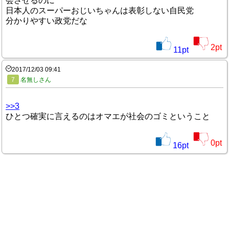
会させるのに
日本人のスーパーおじいちゃんは表彰しない自民党
分かりやすい政党だな
2
pt
11
pt
2017/12/03 09:41
7
名無しさん
>>3
ひとつ確実に言えるのはオマエが社会のゴミということ
0
pt
16
pt