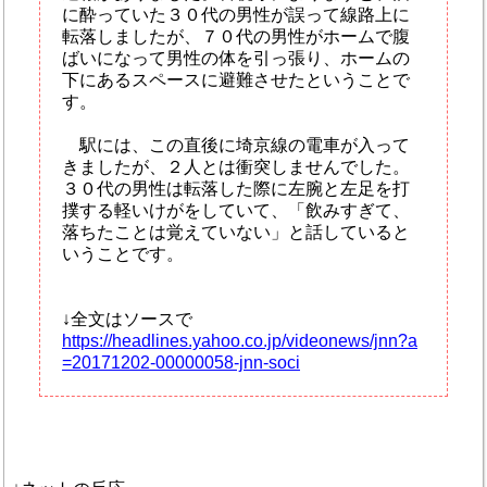
に酔っていた３０代の男性が誤って線路上に
転落しましたが、７０代の男性がホームで腹
ばいになって男性の体を引っ張り、ホームの
下にあるスペースに避難させたということで
す。
駅には、この直後に埼京線の電車が入って
きましたが、２人とは衝突しませんでした。
３０代の男性は転落した際に左腕と左足を打
撲する軽いけがをしていて、「飲みすぎて、
落ちたことは覚えていない」と話していると
いうことです。
↓全文はソースで
https://headlines.yahoo.co.jp/videonews/jnn?a
=20171202-00000058-jnn-soci