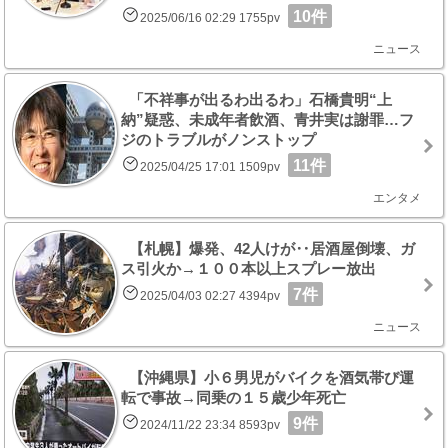
10件
2025/06/16 02:29 1755pv
ニュース
「不祥事が出るわ出るわ」石橋貴明“上
納”疑惑、未成年者飲酒、青井実は謝罪…フ
ジのトラブルがノンストップ
11件
2025/04/25 17:01 1509pv
エンタメ
【札幌】爆発、42人けが‥居酒屋倒壊、ガ
ス引火か→１００本以上スプレー放出
7件
2025/04/03 02:27 4394pv
ニュース
【沖縄県】小６男児がバイクを酒気帯び運
転で事故→同乗の１５歳少年死亡
9件
2024/11/22 23:34 8593pv