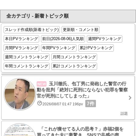
全カテゴリ - 新着トピック順
スレッド作成順(新着トピック)
更新順・コメント順
本日PVランキング
前日(2026-08-06)人気順
週間PVランキング
月間PVランキング
年間PVランキング
累計PVランキング
週間コメントランキング
月間コメントランキング
年間コメントランキング
累計コメントランキング
玉川徹氏、包丁男に発砲した警官の行
NEW
動を批判「絶対に死刑にならない犯罪を警察
官が死刑にしてしまった」
7件
2026/08/07 01:47 196pv
話題
「これが痩せてる人の思考？」赤福2個を
買ってきた夫に妻驚き SNSで共感の声