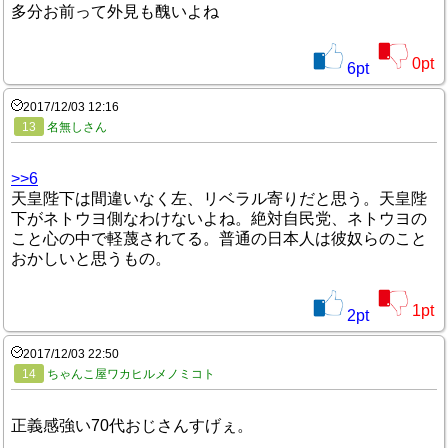
多分お前って外見も醜いよね
0
pt
6
pt
2017/12/03 12:16
13
名無しさん
>>6
天皇陛下は間違いなく左、リベラル寄りだと思う。天皇陛
下がネトウヨ側なわけないよね。絶対自民党、ネトウヨの
こと心の中で軽蔑されてる。普通の日本人は彼奴らのこと
おかしいと思うもの。
1
pt
2
pt
2017/12/03 22:50
14
ちゃんこ屋ワカヒルメノミコト
正義感強い70代おじさんすげぇ。