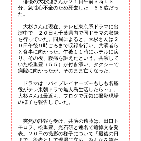
俳優の大杉漣さんが２１日午前３時５３
分、急性心不全のため死去した。６６歳だっ
た。
大杉さんは現在、テレビ東京系ドラマに出
演中で、２０日も千葉県内で同ドラマの収録
を行っていた。同局によると、大杉さんは２
０日午後９時ごろまで収録を行い、共演者ら
と食事に向かった。午後１１時にホテルに戻
り、その後、腹痛を訴えたという。共演して
いた松重豊（５５）が付き添い、タクシーで
病院に向かったが、そのまま亡くなった。
ドラマは「バイプレイヤーズ～もしも名脇
役がテレ東朝ドラで無人島生活したら～」。
大杉さんは最近も、ブログで元気に撮影現場
の様子を報告していた。
突然の訃報を受け、共演の遠藤は、田口ト
モロヲ、松重豊、光石研と連名で追悼文を発
表。２０日の撮影の様子について「最後の日
まで、役者として現場に立ち、みんなを笑わ