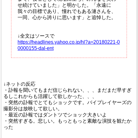
せ続けていました」と明かした。「永遠に
我々の目標であり、憧れでもある漣さんを、
一同、心から誇りに思います」と追悼した。
↓全文はソースで
https://headlines.yahoo.co.jp/hl?a=20180221-0
0000155-dal-ent
↓ネットの反応
・訃報を聞いてもまだ信じられない、、、まだまだ早すぎ
るしこれからも活躍して欲しかった、、、
・突然の訃報でとてもショックです。バイプレイヤーズの
撮影分は放映して欲しい。
・最近の訃報ではダントツでショック大きいよ
・突然すぎる。悲しい。もっともっと素敵な演技を観たか
った