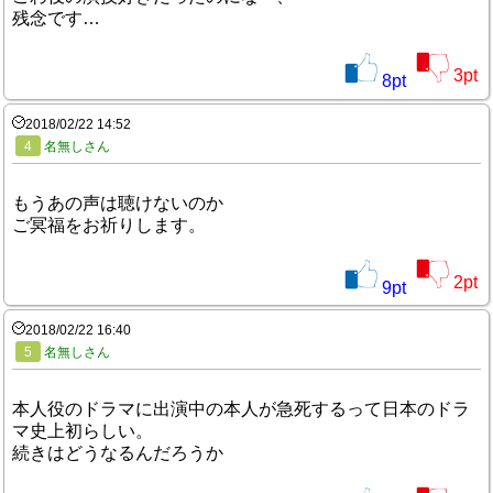
残念です…
3
pt
8
pt
2018/02/22 14:52
4
名無しさん
もうあの声は聴けないのか
ご冥福をお祈りします。
2
pt
9
pt
2018/02/22 16:40
5
名無しさん
本人役のドラマに出演中の本人が急死するって日本のドラ
マ史上初らしい。
続きはどうなるんだろうか