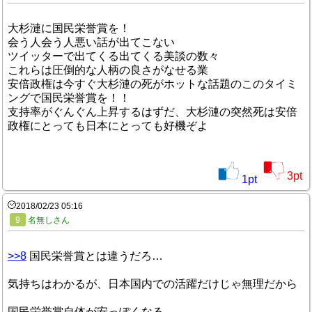
大杉漣に国民栄誉賞を！
会う人会う人悪い話が出てこない
ツイッターで出てくる出てくる美談の数々
これらは圧倒的な人柄の良さがなせる業
安倍政権は今すぐ大杉漣の死がホットな話題のこのタイミ
ングで国民栄誉賞を！！
支持率がぐんぐん上昇するはずだ、大杉漣の突然死は安倍
政権にとっても日本にとっても好機ぞよ
3
pt
1
pt
2018/02/23 05:16
9
名無しさん
>>8
国民栄誉賞とは違うだろ…
気持ちはわかるが、日本国内での活躍だけじゃ無理だから
国民栄誉賞自体が安っぽくなる