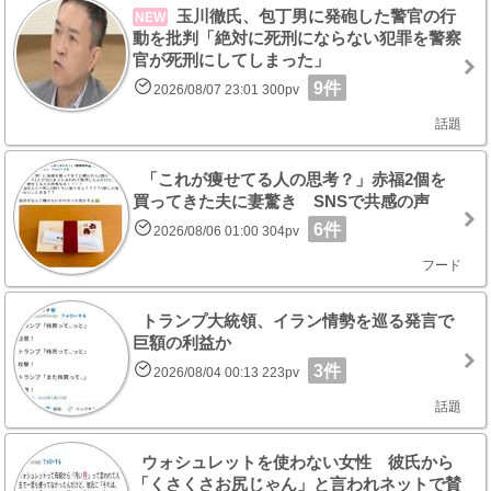
玉川徹氏、包丁男に発砲した警官の行
NEW
動を批判「絶対に死刑にならない犯罪を警察
官が死刑にしてしまった」
9件
2026/08/07 23:01 300pv
話題
「これが痩せてる人の思考？」赤福2個を
買ってきた夫に妻驚き SNSで共感の声
6件
2026/08/06 01:00 304pv
フード
トランプ大統領、イラン情勢を巡る発言で
巨額の利益か
3件
2026/08/04 00:13 223pv
話題
ウォシュレットを使わない女性 彼氏から
「くさくさお尻じゃん」と言われネットで賛