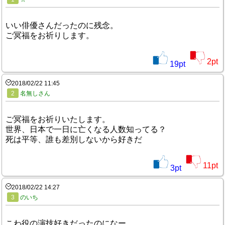
いい俳優さんだったのに残念。
ご冥福をお祈りします。
2
pt
19
pt
2018/02/22 11:45
2
名無しさん
ご冥福をお祈りいたします。
世界、日本で一日に亡くなる人数知ってる？
死は平等、誰も差別しないから好きだ
11
pt
3
pt
2018/02/22 14:27
3
のいち
こわ役の演技好きだったのになー、