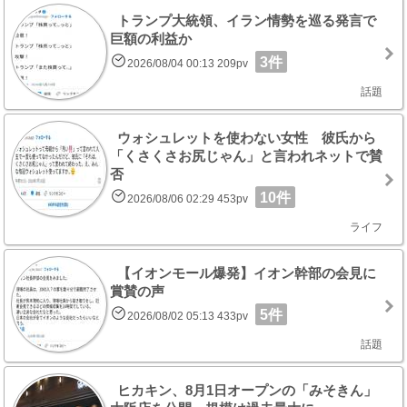
トランプ大統領、イラン情勢を巡る発言で
巨額の利益か
3件
2026/08/04 00:13 209pv
話題
ウォシュレットを使わない女性 彼氏から
「くさくさお尻じゃん」と言われネットで賛
否
10件
2026/08/06 02:29 453pv
ライフ
【イオンモール爆発】イオン幹部の会見に
賞賛の声
5件
2026/08/02 05:13 433pv
話題
ヒカキン、8月1日オープンの「みそきん」