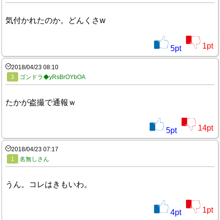
気付かれたのか。どんくさw
1
pt
5
pt
2018/04/23 08:10
3
ゴンドラ◆yRsBrOYbOA
たかが盗撮で通報ｗ
14
pt
5
pt
2018/04/23 07:17
1
名無しさん
うん。コレはきもいわ。
1
pt
4
pt