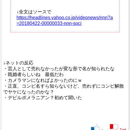
↓全文はソースで
https://headlines.yahoo.co.jp/videonews/nnn?a
=20180422-00000033-nnn-soci
↓ネットの反応
・芸人として売れなかったが変な形で名が知られたな
・既婚者らしいね 最低だわ
・カメラマンになればよかったのにｗ
・正直、コンビ名すら知らないけど、売れずにコンビ解散
でヤケになったのかな？
・デビルポメラニアン？初めて聞いた