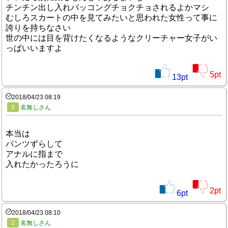
チンチン出し入れバッコングチョクチョされるよかマシ
むしろスカートの中を見てみたいと思われた女性って事に
誇りを持ちなさい
世の中には目を背けたくなるようなクリーチャー女子がい
っぱいいますよ
5
pt
13
pt
2018/04/23 08:19
5
名無しさん
本当は
パンツずらして
アナルに指まで
入れたかったろうに
2
pt
6
pt
2018/04/23 08:10
2
名無しさん