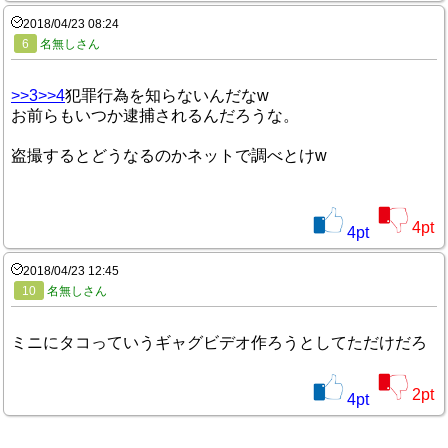
2018/04/23 08:24
6
名無しさん
>>3
>>4
犯罪行為を知らないんだなw
お前らもいつか逮捕されるんだろうな。
盗撮するとどうなるのかネットで調べとけw
4
pt
4
pt
2018/04/23 12:45
10
名無しさん
ミニにタコっていうギャグビデオ作ろうとしてただけだろ
2
pt
4
pt