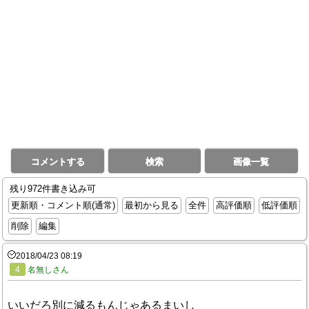
コメントする
検索
画像一覧
残り972件書き込み可
更新順・コメント順(通常)
最初から見る
全件
高評価順
低評価順
削除
編集
2018/04/23 08:19
4
名無しさん
いいだろ別に減るもんじゃあるまいし