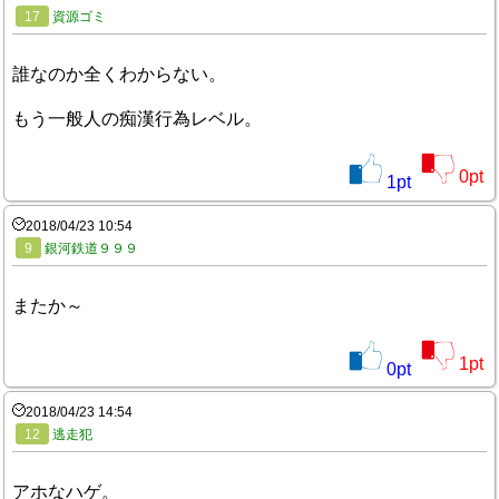
17
資源ゴミ
誰なのか全くわからない。
もう一般人の痴漢行為レベル。
0
pt
1
pt
2018/04/23 10:54
9
銀河鉄道９９９
またか～
1
pt
0
pt
2018/04/23 14:54
12
逃走犯
アホなハゲ。