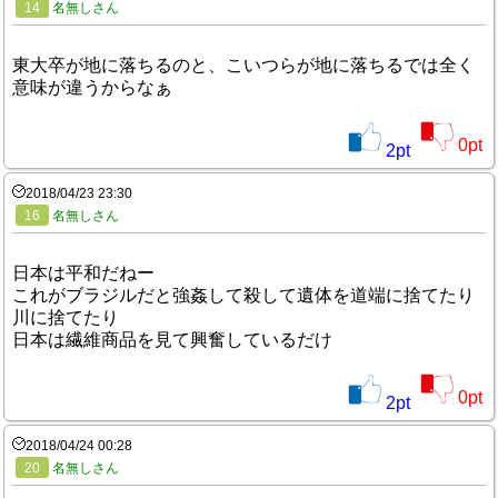
14
名無しさん
東大卒が地に落ちるのと、こいつらが地に落ちるでは全く
意味が違うからなぁ
0
pt
2
pt
2018/04/23 23:30
16
名無しさん
日本は平和だねー
これがブラジルだと強姦して殺して遺体を道端に捨てたり
川に捨てたり
日本は繊維商品を見て興奮しているだけ
0
pt
2
pt
2018/04/24 00:28
20
名無しさん