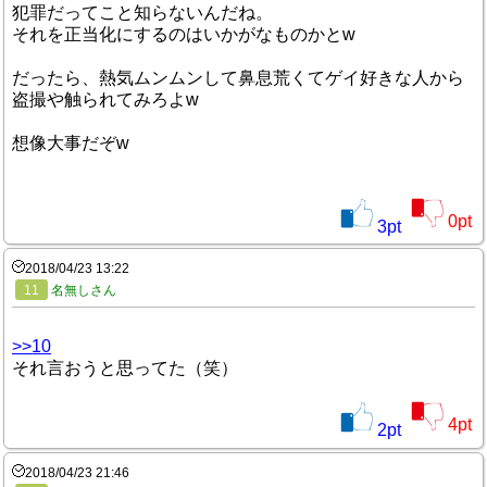
犯罪だってこと知らないんだね。
それを正当化にするのはいかがなものかとw
だったら、熱気ムンムンして鼻息荒くてゲイ好きな人から
盗撮や触られてみろよw
想像大事だぞw
0
pt
3
pt
2018/04/23 13:22
11
名無しさん
>>10
それ言おうと思ってた（笑）
4
pt
2
pt
2018/04/23 21:46