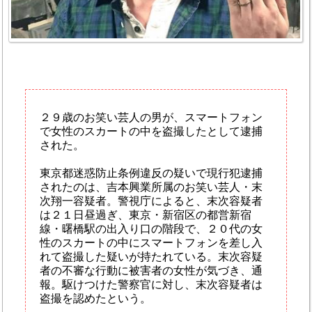
２９歳のお笑い芸人の男が、スマートフォン
で女性のスカートの中を盗撮したとして逮捕
された。
東京都迷惑防止条例違反の疑いで現行犯逮捕
されたのは、吉本興業所属のお笑い芸人・末
次翔一容疑者。警視庁によると、末次容疑者
は２１日昼過ぎ、東京・新宿区の都営新宿
線・曙橋駅の出入り口の階段で、２０代の女
性のスカートの中にスマートフォンを差し入
れて盗撮した疑いが持たれている。末次容疑
者の不審な行動に被害者の女性が気づき、通
報。駆けつけた警察官に対し、末次容疑者は
盗撮を認めたという。