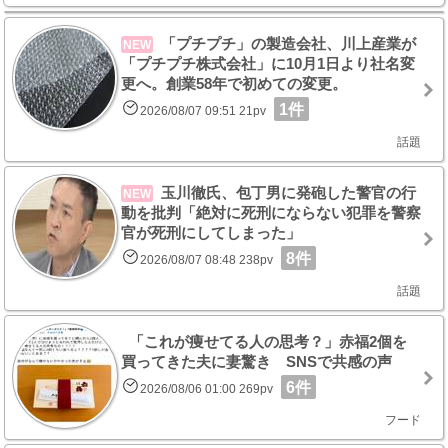
「プチプチ」の製造会社、川上産業が
NEW
「プチプチ株式会社」に10月1日より社名変
更へ。創業58年で初めての変更。
1件
2026/08/07 09:51 21pv
話題
玉川徹氏、包丁男に発砲した警官の行
NEW
動を批判「絶対に死刑にならない犯罪を警察
官が死刑にしてしまった」
8件
2026/08/07 08:48 238pv
話題
「これが痩せてる人の思考？」赤福2個を
買ってきた夫に妻驚き SNSで共感の声
6件
2026/08/06 01:00 269pv
フード