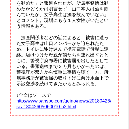
を勧めた」と報道されたが、所属事務所は勧
めたかどうかは明言せず「山口本人は酒を飲
んでいたが、女子高生は酒を飲んでいない」
とコメント。現場にもう１人女性がいたとい
う情報もある。
捜査関係者などの話によると、被害に遭っ
た女子高生は山口メンバーから迫られたた
め、トイレに駆け込んで携帯電話で母親に連
絡。駆けつけた母親が娘たちを連れ出すとと
もに、警視庁麻布署に被害届を出したとして
いる。書類送検まで２カ月もかかったのは、
警視庁が双方から慎重に事情を聴く一方、所
属事務所が被害届の取り下げに向け水面下で
示談交渉を続けてきたからとみられる。
↓全文はソースで
http://www.sanspo.com/geino/news/20180426/
sca18042605060010-n3.html