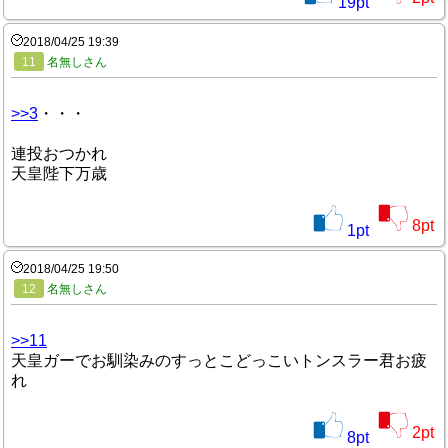
19
pt
2018/04/25 19:39
11
名無しさん
>>3
・・・
連投おつかれ
天皇陛下万歳
8
pt
1
pt
2018/04/25 19:50
12
名無しさん
>>11
天皇ガーでお馴染みのすっとこどっこいトンスラー君お疲
れ
2
pt
8
pt