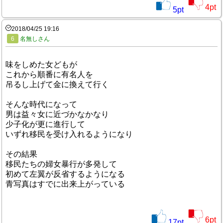
4
pt
5
pt
2018/04/25 19:16
6
名無しさん
味をしめた女どもが
これから順番に有名人を
吊るし上げて金に換えて行く
そんな時代になって
男は益々女に近づかなかなり
少子化が更に進行して
いずれ移民を受け入れるようになり
その結果
移民たちの婦女暴行が多発して
初めて左翼が反省するようになる
青写真はすでに出来上がっている
6
pt
17
pt