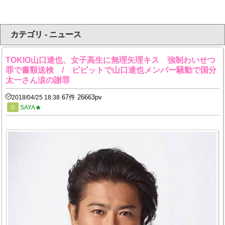
カテゴリ - ニュース
TOKIO山口達也、女子高生に無理矢理キス 強制わいせつ
罪で書類送検 / ビビットで山口達也メンバー騒動で国分
太一さん涙の謝罪
67件 26663pv
2018/04/25 18:38
0
SAYA★