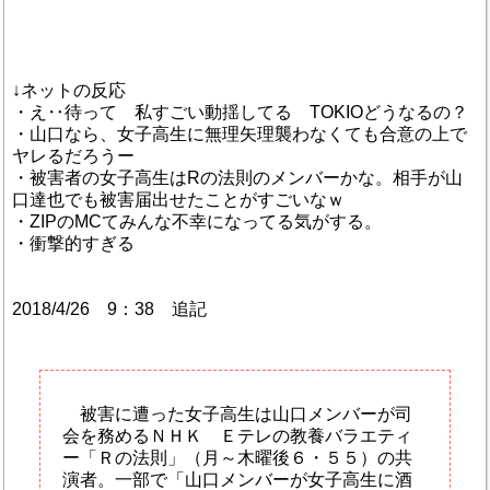
↓ネットの反応
・え‥待って 私すごい動揺してる TOKIOどうなるの？
・山口なら、女子高生に無理矢理襲わなくても合意の上で
ヤレるだろうー
・被害者の女子高生はRの法則のメンバーかな。相手が山
口達也でも被害届出せたことがすごいなｗ
・ZIPのMCてみんな不幸になってる気がする。
・衝撃的すぎる
2018/4/26 9：38 追記
被害に遭った女子高生は山口メンバーが司
会を務めるＮＨＫ Ｅテレの教養バラエティ
ー「Ｒの法則」（月～木曜後６・５５）の共
演者。一部で「山口メンバーが女子高生に酒