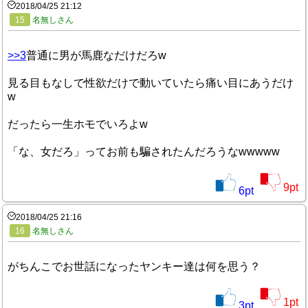
2018/04/25 21:12
15
名無しさん
>>3
普通に男が馬鹿なだけだろw
見る目もなしで性欲だけで動いていたら痛い目にあうだけ
w
だったら一生ホモでいろよw
「な、女だろ」ってお前も騙されたんだろうなwwwww
9
pt
6
pt
2018/04/25 21:16
16
名無しさん
がちんこでお世話になったヤンキー達は何を思う？
1
pt
3
pt