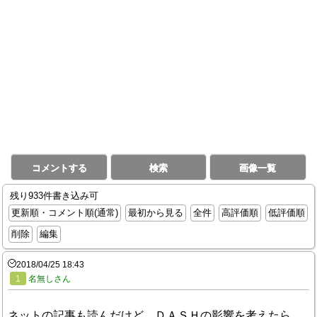
コメントする
検索
画像一覧
残り933件書き込み可
更新順・コメント順(通常)
最初から見る
全件
高評価順
低評価順
削除
編集
2018/04/25 18:43
1
名無しさん
ネットの記事も読んだけど、ＤＡＳＨの影響を考えたら、