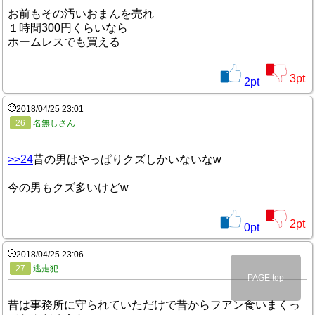
お前もその汚いおまんを売れ
１時間300円くらいなら
ホームレスでも買える
3
pt
2
pt
2018/04/25 23:01
26
名無しさん
>>24
昔の男はやっぱりクズしかいないなw
今の男もクズ多いけどw
2
pt
0
pt
2018/04/25 23:06
27
逃走犯
PAGE top
昔は事務所に守られていただけで昔からフアン食いまくっ