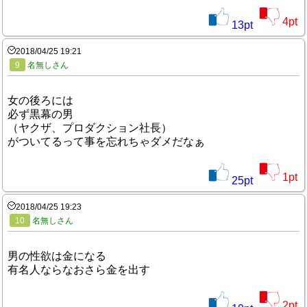
4
pt
13
pt
2018/04/25 19:21
9
名無しさん
女の後ろには
必ず黒幕の男
（ヤクザ、プロダクション社長）
がついてるって事を忘れちゃダメだなぁ
1
pt
25
pt
2018/04/25 19:23
10
名無しさん
男の性欲は金になる
有名人ならなおさら金を出す
2
pt