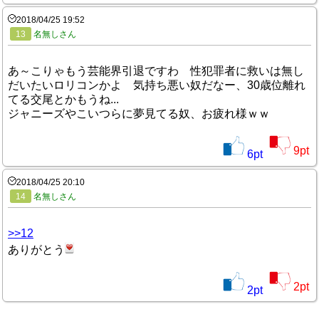
2018/04/25 19:52
13
名無しさん
あ～こりゃもう芸能界引退ですわ 性犯罪者に救いは無し
だいたいロリコンかよ 気持ち悪い奴だなー、30歳位離れ
てる交尾とかもうね...
ジャニーズやこいつらに夢見てる奴、お疲れ様ｗｗ
9
pt
6
pt
2018/04/25 20:10
14
名無しさん
>>12
ありがとう
2
pt
2
pt