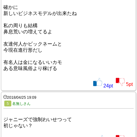
確かに
新しいビジネスモデルが出来たね
私の周りも結構
鼻息荒いの増えてるよ
友達何人かビックネームと
今現在進行形だし
有名人は金になるいいカモ
ある意味風俗より稼げる
5
pt
24
pt
2018/04/25 19:09
5
名無しさん
ジャニーズで強制わいせつって
初じゃない？