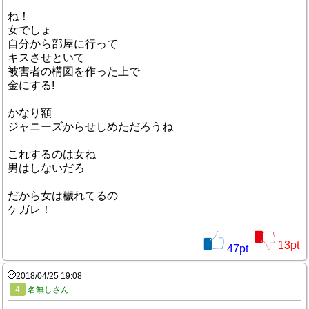
ね！
女でしょ
自分から部屋に行って
キスさせといて
被害者の構図を作った上で
金にする!
かなり額
ジャニーズからせしめただろうね
これするのは女ね
男はしないだろ
だから女は穢れてるの
ケガレ！
13
pt
47
pt
2018/04/25 19:08
4
名無しさん