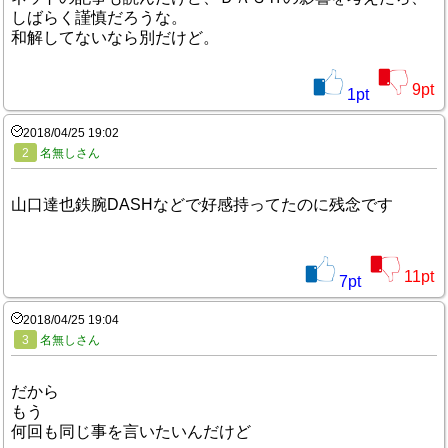
しばらく謹慎だろうな。
和解してないなら別だけど。
9
pt
1
pt
2018/04/25 19:02
2
名無しさん
山口達也鉄腕DASHなどで好感持ってたのに残念です
11
pt
7
pt
2018/04/25 19:04
3
名無しさん
だから
もう
何回も同じ事を言いたいんだけど