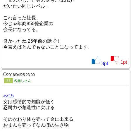
「女のかしこと男の落ちこぼれが
だいたい同じレベル」
これ言った社長、
今じゃ年商850億企業の
会長になってる。
良かったね 25年前の話で！
今言えばとんでもないことになってます。
1
pt
3
pt
2018/04/25 23:00
25
名無しさん
>>15
女は感情的で知能が低く
忍耐力や創造性に欠ける
そのかわり体を売って金に出来る
おまんを売ってなんぼの生き物