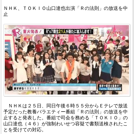
ＮＨＫ、ＴＯＫＩＯ山口達也出演「Ｒの法則」の放送を中
止
ＮＨＫは２５日、同日午後６時５５分からＥテレで放送
予定だった教養バラエティー番組「Ｒの法則」の放送を中
止すると発表した。番組で司会を務める「ＴＯＫＩＯ」の
山口達也（４６）が強制わいせつ容疑で書類送検されたこ
とを受けての対応。