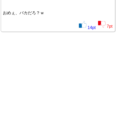
おめぇ、バカだろ？ｗ
7
pt
14
pt