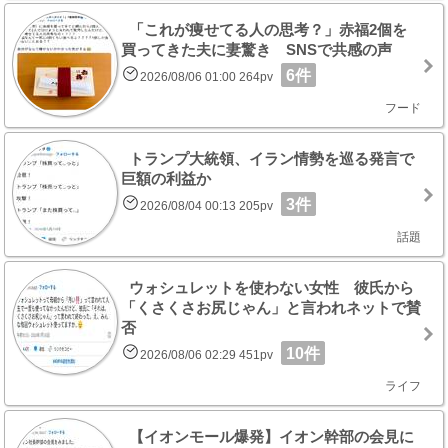
「これが痩せてる人の思考？」赤福2個を
買ってきた夫に妻驚き SNSで共感の声
6件
2026/08/06 01:00 264pv
フード
トランプ大統領、イラン情勢を巡る発言で
巨額の利益か
3件
2026/08/04 00:13 205pv
話題
ウォシュレットを使わない女性 彼氏から
「くさくさお尻じゃん」と言われネットで賛
否
10件
2026/08/06 02:29 451pv
ライフ
【イオンモール爆発】イオン幹部の会見に