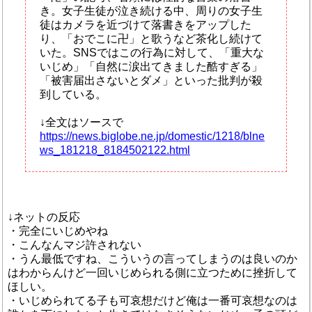
き。女子生徒が泣き続ける中、周りの女子生
徒はカメラを近づけて落書きをアップした
り、「おでこに卍」と歌うなど茶化し続けて
いた。SNSではこの行為に対して、「重大な
いじめ」「自然に涙出てきました酷すぎる」
「被害届出さないとダメ」といった批判が殺
到している。
↓全文はソースで
https://news.biglobe.ne.jp/domestic/1218/blne
ws_181218_8184502122.html
↓ネットの反応
・完全にいじめやね
・こんなんマジ許されない
・うん最低ですね、こういうの言ってしまうのは良いのか
はわからんけど一回いじめられる側に立つために挫折して
ほしい。
・いじめられてる子も可哀想だけど俺は一番可哀想なのは