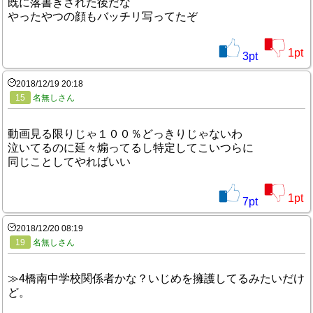
既に落書きされた後だな
やったやつの顔もバッチリ写ってたぞ
1
pt
3
pt
2018/12/19 20:18
15
名無しさん
動画見る限りじゃ１００％どっきりじゃないわ
泣いてるのに延々煽ってるし特定してこいつらに
同じことしてやればいい
1
pt
7
pt
2018/12/20 08:19
19
名無しさん
≫4橋南中学校関係者かな？いじめを擁護してるみたいだけ
ど。