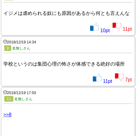
イジメは虐められる奴にも原因があるから何とも言えんな
11
pt
10
pt
2018/12/19 14:34
9
名無しさん
学校というのは集団心理の怖さが体感できる絶好の場所
7
pt
11
pt
2018/12/19 17:50
11
名無しさん
>>8