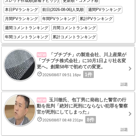
スレッド作成順(新着トピック)
更新順・コメント順
本日PVランキング
前日(2026-08-06)人気順
週間PVランキング
月間PVランキング
年間PVランキング
累計PVランキング
週間コメントランキング
月間コメントランキング
年間コメントランキング
累計コメントランキング
「プチプチ」の製造会社、川上産業が
NEW
「プチプチ株式会社」に10月1日より社名変
更へ。創業58年で初めての変更。
1件
2026/08/07 09:51 16pv
話題
玉川徹氏、包丁男に発砲した警官の行
NEW
動を批判「絶対に死刑にならない犯罪を警察
官が死刑にしてしまった」
8件
2026/08/07 08:48 231pv
話題