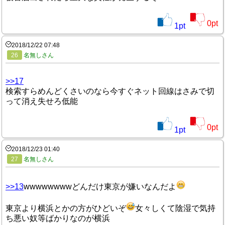
0
pt
1
pt
2018/12/22 07:48
26
名無しさん
>>17
検索すらめんどくさいのなら今すぐネット回線はさみで切
って消え失せろ低能
0
pt
1
pt
2018/12/23 01:40
27
名無しさん
>>13
wwwwwwwwどんだけ東京が嫌いなんだよ
東京より横浜とかの方がひどいぞ
女々しくて陰湿で気持
ち悪い奴等ばかりなのが横浜