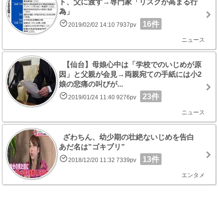
ト、父に渡す→専門家「リスクが高まる行
為」
16件
2019/02/02 14:10 7937pv
ニュース
【仙台】母娘心中は「学校でのいじめが原
因」と父親が会見→両親宛ての手紙には小2
娘の悲痛の叫びが...
23件
2019/01/24 11:40 9276pv
ニュース
ざわちん、幼少期の壮絶ないじめを告白
あだ名は”ゴキブリ”
13件
2018/12/20 11:32 7339pv
エンタメ