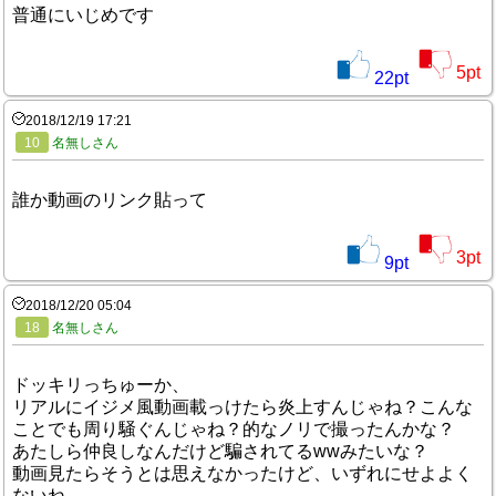
普通にいじめです
5
pt
22
pt
2018/12/19 17:21
10
名無しさん
誰か動画のリンク貼って
3
pt
9
pt
2018/12/20 05:04
18
名無しさん
ドッキリっちゅーか、
リアルにイジメ風動画載っけたら炎上すんじゃね？こんな
ことでも周り騒ぐんじゃね？的なノリで撮ったんかな？
あたしら仲良しなんだけど騙されてるwwみたいな？
動画見たらそうとは思えなかったけど、いずれにせよよく
ないね