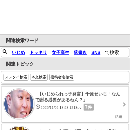
関連検索ワード
いじめ
ドッキリ
女子高生
落書き
SNS
で検索
関連トピック
スレタイ検索
本文検索
投稿者名検索
【いじめられっ子発言】千原せいじ「なん
で謝る必要があるねん？」
7件
2025/11/02 18:58 1213pv
話題