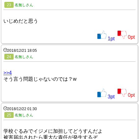
23
名無しさん
いじめだと思う
0
pt
1
pt
2018/12/21 18:05
24
名無しさん
>>4
そう言う問題じゃないのでは？w
0
pt
3
pt
2018/12/22 01:30
25
名無しさん
学校ぐるみでイジメに加担してどうすんだよ
被害届出されたら重大な責任が発生するぞ