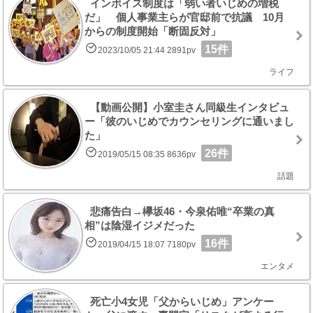
インボイス制度は「弱い者いじめの増税
だ」 個人事業主らが官邸前で抗議 10月
からの制度開始「断固反対」
15件
2023/10/05 21:44 2891pv
ライフ
【動画公開】小室圭さん同級生インタビュ
ー「彼のいじめでカウンセリングに通いまし
た」
26件
2019/05/15 08:35 8636pv
話題
悲痛告白→欅坂46・今泉佑唯“卒業の真
相”は陰湿イジメだった
16件
2019/04/15 18:07 7180pv
エンタメ
死亡小4女児「父からいじめ」アンケー