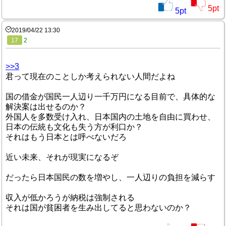
5
pt
5
pt
2019/04/22 13:30
17
2
>>3
君って現在のことしか考えられない人間だよね
国の借金が国民一人辺り一千万円になる目前で、具体的な
解決案は出せるのか？
外国人を多数受け入れ、日本国内の土地を自由に買わせ、
日本の伝統も文化も失う方が利口か？
それはもう日本とは呼べないだろ
近い未来、それが現実になるぞ
だったら日本国民の数を増やし、一人辺りの負担を減らす
収入が低かろうが納税は強制される
それは国が貧困者を生み出してると思わないのか？