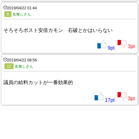
2019/04/22 01:44
8
名無しさん
そろそろポスト安倍カモン 石破とかはいらない
3
pt
9
pt
2019/04/22 08:56
12
名無しさん
議員の給料カットが一番効果的
3
pt
17
pt