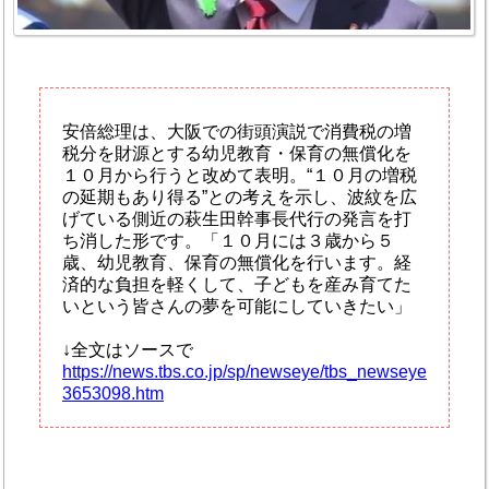
安倍総理は、大阪での街頭演説で消費税の増
税分を財源とする幼児教育・保育の無償化を
１０月から行うと改めて表明。“１０月の増税
の延期もあり得る”との考えを示し、波紋を広
げている側近の萩生田幹事長代行の発言を打
ち消した形です。「１０月には３歳から５
歳、幼児教育、保育の無償化を行います。経
済的な負担を軽くして、子どもを産み育てた
いという皆さんの夢を可能にしていきたい」
↓全文はソースで
https://news.tbs.co.jp/sp/newseye/tbs_newseye
3653098.htm