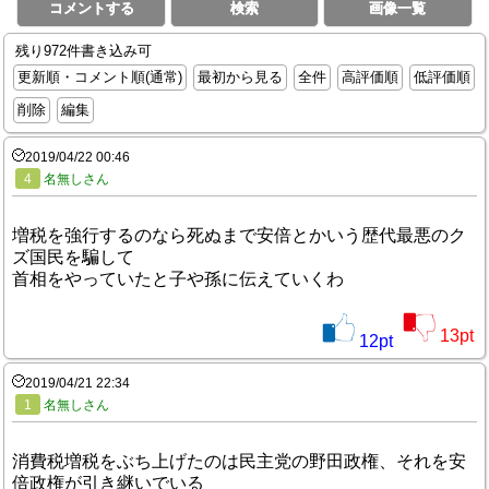
コメントする
検索
画像一覧
残り972件書き込み可
更新順・コメント順(通常)
最初から見る
全件
高評価順
低評価順
削除
編集
2019/04/22 00:46
4
名無しさん
増税を強行するのなら死ぬまで安倍とかいう歴代最悪のク
ズ国民を騙して
首相をやっていたと子や孫に伝えていくわ
13
pt
12
pt
2019/04/21 22:34
1
名無しさん
消費税増税をぶち上げたのは民主党の野田政権、それを安
倍政権が引き継いでいる