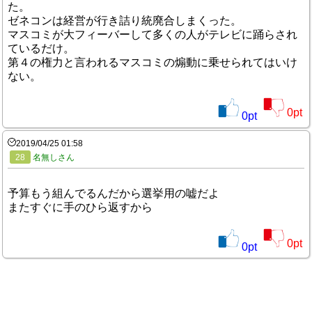
た。
ゼネコンは経営が行き詰り統廃合しまくった。
マスコミが大フィーバーして多くの人がテレビに踊らされ
ているだけ。
第４の権力と言われるマスコミの煽動に乗せられてはいけ
ない。
0
pt
0
pt
2019/04/25 01:58
28
名無しさん
予算もう組んでるんだから選挙用の嘘だよ
またすぐに手のひら返すから
0
pt
0
pt