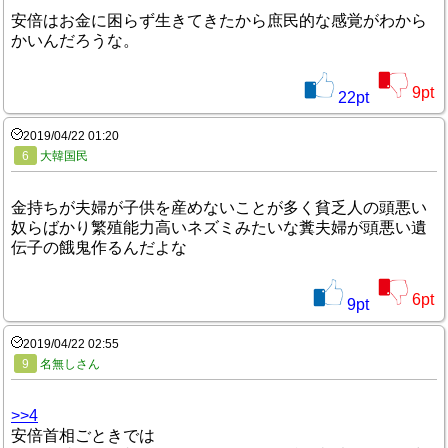
安倍はお金に困らず生きてきたから庶民的な感覚がわから
かいんだろうな。
9
pt
22
pt
2019/04/22 01:20
6
大韓国民
金持ちが夫婦が子供を産めないことが多く貧乏人の頭悪い
奴らばかり繁殖能力高いネズミみたいな糞夫婦が頭悪い遺
伝子の餓鬼作るんだよな
6
pt
9
pt
2019/04/22 02:55
9
名無しさん
>>4
安倍首相ごときでは