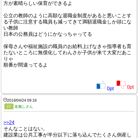
方が素晴らしい保育ができるよ
公立の教師のように高額な退職金制度があると悪いことす
る子供に注意する職員も減ってきて満額退職金しか頭にな
い教師
日本の公務員はどうにかなっちゃってる
保母さんや福祉施設の職員のお給料上げなきゃ指導者も育
たないところに無償化してわんさか子供が来て大変だあこ
りゃ
順番が間違ってるよ
0
pt
0
pt
2019/04/24 09:18
27
名無しさん
>>24
そんなことはない。
建設業は公共工事が半分以下に落ち込んでたくさん倒産し