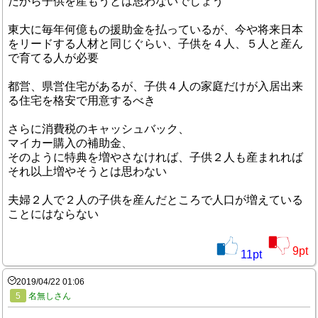
だから子供を産もうとは思わないでしょう
東大に毎年何億もの援助金を払っているが、今や将来日本
をリードする人材と同じぐらい、子供を４人、５人と産ん
で育てる人が必要
都営、県営住宅があるが、子供４人の家庭だけが入居出来
る住宅を格安で用意するべき
さらに消費税のキャッシュバック、
マイカー購入の補助金、
そのように特典を増やさなければ、子供２人も産まれれば
それ以上増やそうとは思わない
夫婦２人で２人の子供を産んだところで人口が増えている
ことにはならない
9
pt
11
pt
2019/04/22 01:06
5
名無しさん