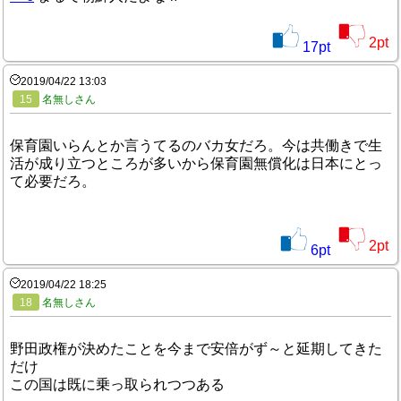
2
pt
17
pt
2019/04/22 13:03
15
名無しさん
保育園いらんとか言うてるのバカ女だろ。今は共働きで生
活が成り立つところが多いから保育園無償化は日本にとっ
て必要だろ。
2
pt
6
pt
2019/04/22 18:25
18
名無しさん
野田政権が決めたことを今まで安倍がず～と延期してきた
だけ
この国は既に乗っ取られつつある