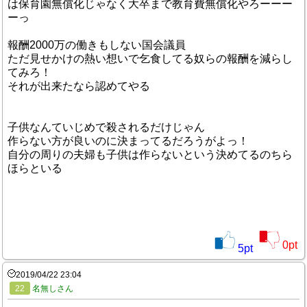
は保育園無償化じゃなく大卒まで教育費無償化やろーーー
ーっ
報酬2000万の働きもしない国会議員
ただ見せかけの熱い想いで乞食してる奴らの報酬を減らし
てみろ！
それが出来たなら認めてやる
子供なんていじめで殺されるだけじゃん
作らない方が良いのに決まってるだろうがよっ！
自分の周りの夫婦も子供は作らないという決めてるのちら
ほらといる
0
pt
5
pt
2019/04/22 23:04
22
名無しさん