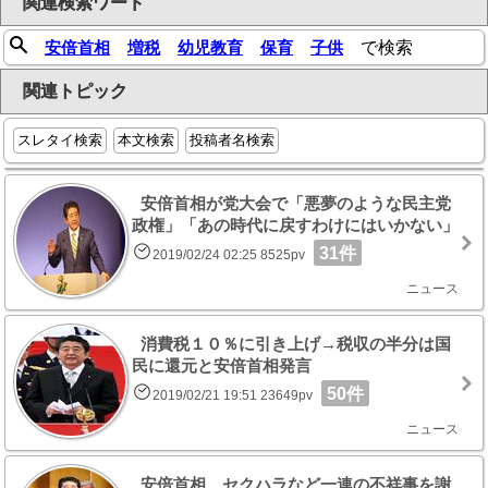
関連検索ワード
安倍首相
増税
幼児教育
保育
子供
で検索
関連トピック
スレタイ検索
本文検索
投稿者名検索
安倍首相が党大会で「悪夢のような民主党
政権」「あの時代に戻すわけにはいかない」
31件
2019/02/24 02:25 8525pv
ニュース
消費税１０％に引き上げ→税収の半分は国
民に還元と安倍首相発言
50件
2019/02/21 19:51 23649pv
ニュース
安倍首相、セクハラなど一連の不祥事を謝