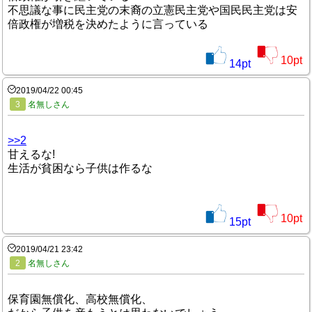
不思議な事に民主党の末裔の立憲民主党や国民民主党は安
倍政権が増税を決めたように言っている
10
pt
14
pt
2019/04/22 00:45
3
名無しさん
>>2
甘えるな!
生活が貧困なら子供は作るな
10
pt
15
pt
2019/04/21 23:42
2
名無しさん
保育園無償化、高校無償化、