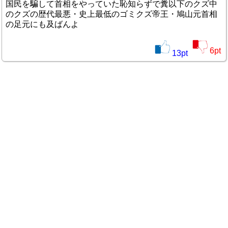
国民を騙して首相をやっていた恥知らずで糞以下のクズ中
のクズの歴代最悪・史上最低のゴミクズ帝王・鳩山元首相
の足元にも及ばんよ
6
pt
13
pt