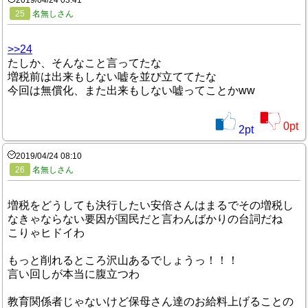
25
名無しさん
>>24
たしか、そんなこと言ってたな
増税前は出来もしない嘘を並び立ててたな
今回は無償化、また出来もしない嘘ってことかww
0
pt
2
pt
2019/04/24 08:10
26
名無しさん
増税をどうしても決行したい安倍さんはまるでその増税し
なきゃならない要因が国民だと言わんばかりの台詞だね
こりゃヒドイわ
もっと削れるところ沢山あるでしょうっ！！！
言い回しが本当に腹立つわ
教育関係者じゃないけど保母さん達のお給料上げることの