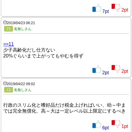
2
pt
7
pt
2019/04/23 06:21
23
名無しさん
>>11
少子高齢化だし仕方ない
20%ぐらいまで上がってもやむを得ず
2
pt
2
pt
2019/04/22 09:02
13
名無しさん
行政のスリム化と嗜好品だけ税金上げればいい、幼～中ま
では完全無償化、高～大は一定レベル以上限定にするべき
1
pt
6
pt