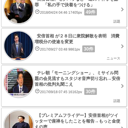
罪 「私の手で決着をつける」
49件
2018/04/24 04:46 17405pv
話題
安倍首相 が２８日に衆院解散を表明 消費
増税分の使途を変更
30件
2017/09/27 03:48 9861pv
ニュース
テレ朝「モーニングショー」、ミサイル問
題の会見流すもスタジオ音声切り忘れ→安倍
首相の批判丸聞こえ
30件
2017/09/18 07:45 16162pv
話題
【プレミアムフライデー】安倍首相がツイ
ッターで座禅をしたことを報告→もっと金使
えの声