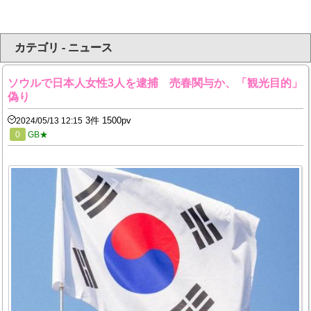
カテゴリ - ニュース
ソウルで日本人女性3人を逮捕 売春関与か、「観光目的」
偽り
3件 1500pv
2024/05/13 12:15
0
GB★