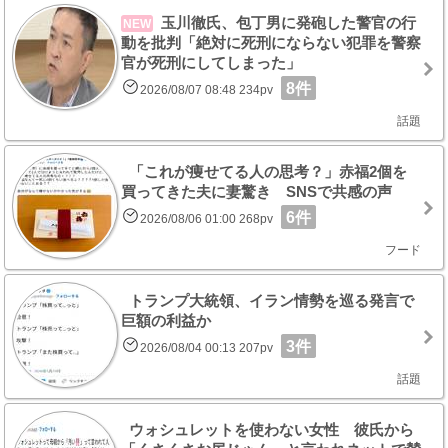
玉川徹氏、包丁男に発砲した警官の行
NEW
動を批判「絶対に死刑にならない犯罪を警察
官が死刑にしてしまった」
8件
2026/08/07 08:48 234pv
話題
「これが痩せてる人の思考？」赤福2個を
買ってきた夫に妻驚き SNSで共感の声
6件
2026/08/06 01:00 268pv
フード
トランプ大統領、イラン情勢を巡る発言で
巨額の利益か
3件
2026/08/04 00:13 207pv
話題
ウォシュレットを使わない女性 彼氏から