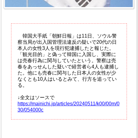
韓国大手紙「朝鮮日報」は11日、ソウル警
察当局が出入国管理法違反の疑いで20代の日
本人の女性3人を現行犯逮捕したと報じた。
「観光目的」と偽って韓国に入国し、実際に
は売春行為に関与していたという。警察は売
春をあっせんした疑いで経営者ら4人も逮捕し
た。他にも売春に関与した日本人の女性が少
なくとも10人はいるとみて、行方を追ってい
る。
↓全文はソースで
https://mainichi.jp/articles/20240511/k00/00m/0
30/054000c