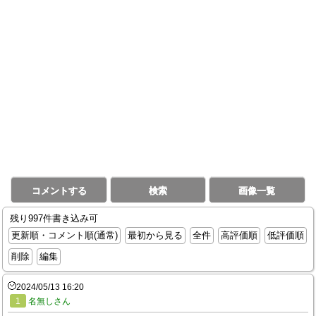
コメントする
検索
画像一覧
残り997件書き込み可
更新順・コメント順(通常)
最初から見る
全件
高評価順
低評価順
削除
編集
2024/05/13 16:20
1
名無しさん