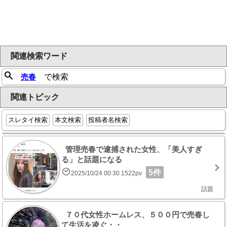
関連検索ワード
売春
で検索
関連トピック
スレタイ検索
本文検索
投稿者名検索
管理売春で逮捕された女性、「美人すぎ
る」と話題になる
5件
2025/10/24 00:30 1522pv
話題
７０代女性ホームレス、５００円で売春し
て生活を凌ぐ・・