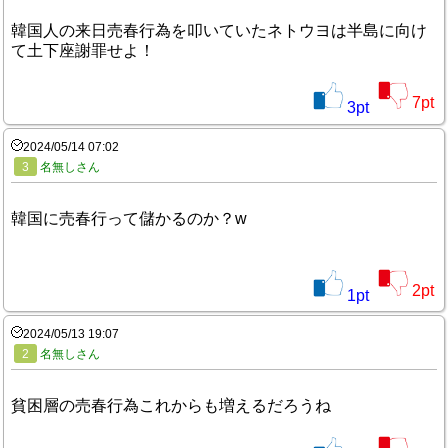
韓国人の来日売春行為を叩いていたネトウヨは半島に向け
て土下座謝罪せよ！
7
pt
3
pt
2024/05/14 07:02
3
名無しさん
韓国に売春行って儲かるのか？w
2
pt
1
pt
2024/05/13 19:07
2
名無しさん
貧困層の売春行為これからも増えるだろうね