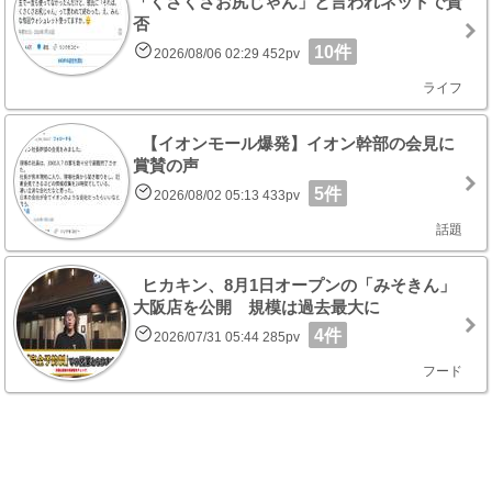
「くさくさお尻じゃん」と言われネットで賛
否
10件
2026/08/06 02:29 452pv
ライフ
【イオンモール爆発】イオン幹部の会見に
賞賛の声
5件
2026/08/02 05:13 433pv
話題
ヒカキン、8月1日オープンの「みそきん」
大阪店を公開 規模は過去最大に
4件
2026/07/31 05:44 285pv
フード