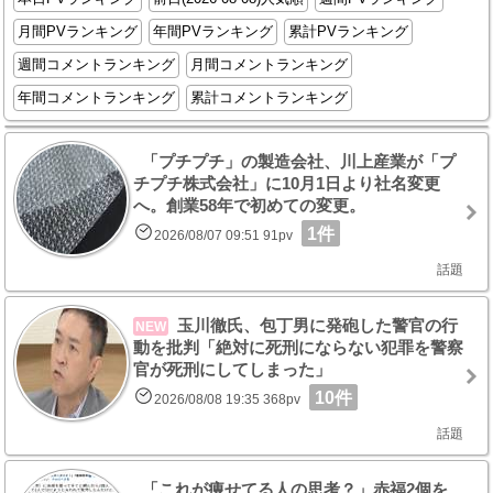
月間PVランキング
年間PVランキング
累計PVランキング
週間コメントランキング
月間コメントランキング
年間コメントランキング
累計コメントランキング
「プチプチ」の製造会社、川上産業が「プ
チプチ株式会社」に10月1日より社名変更
へ。創業58年で初めての変更。
1件
2026/08/07 09:51 91pv
話題
玉川徹氏、包丁男に発砲した警官の行
NEW
動を批判「絶対に死刑にならない犯罪を警察
官が死刑にしてしまった」
10件
2026/08/08 19:35 368pv
話題
「これが痩せてる人の思考？」赤福2個を