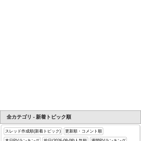
全カテゴリ - 新着トピック順
スレッド作成順(新着トピック)
更新順・コメント順
本日PVランキング
前日(2026-08-08)人気順
週間PVランキング