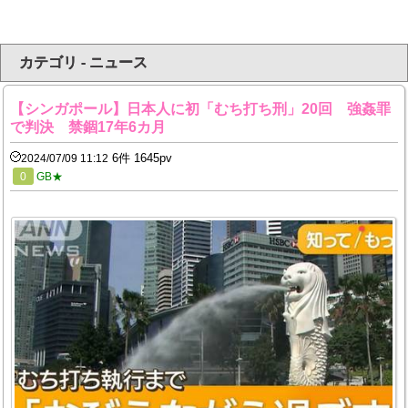
カテゴリ - ニュース
【シンガポール】日本人に初「むち打ち刑」20回 強姦罪
で判決 禁錮17年6カ月
6件 1645pv
2024/07/09 11:12
0
GB★