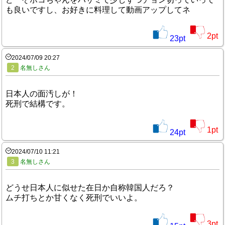
も良いですし、お好きに料理して動画アップしてネ
2
pt
23
pt
2024/07/09 20:27
2
名無しさん
日本人の面汚しが！
死刑で結構です。
1
pt
24
pt
2024/07/10 11:21
3
名無しさん
どうせ日本人に似せた在日か自称韓国人だろ？
ムチ打ちとか甘くなく死刑でいいよ。
3
pt