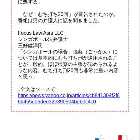
に処する」
なぜ「むち打ち20回」が宣告されたのか。
番組は男の弁護人に話を聞きました。
Focus Law Asia LLC
シンガポール法弁護士
三好健洋氏
「シンガポールの場合、強姦（ごうかん）に
ついては基本的にむち打ち刑が適用されるこ
とが一般的。ほぼ検察の主張が認められるよ
うな内容。むち打ち刑20回も非常に重い内容
と思う」
↓全文はソースで
https://news.yahoo.co.jp/articles/cb841304f2f6
6b455e05ded32e390504bdb0c4c0