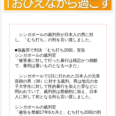
シンガポールの裁判所が日本人の男に対
し、「むち打ち」の刑を言い渡しました。
■強姦罪で判決 「むち打ち20回」宣告
シンガポールの裁判官
「被害者に対して行った暴行は残忍かつ残酷
で、量刑は重いものとなるべきだ」
シンガポールで1日に行われた日本人の元美
容師の男（38）に対する裁判。男は地元の女
子大学生に対して性的暴行を加えた罪などに
問われていて、裁判所は禁錮刑に加え、日本
人に対して初となる刑も言い渡しました。
シンガポールの裁判官
「被告を禁錮17年6カ月と、むち打ち20回の刑