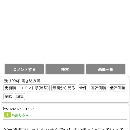
コメントする
検索
画像一覧
残り994件書き込み可
更新順・コメント順(通常)
最初から見る
全件
高評価順
低評価順
削除
編集
2024/07/09 16:25
1
名無しさん
どーぞポコちゃんをハサミで少しずつチョン切っていって