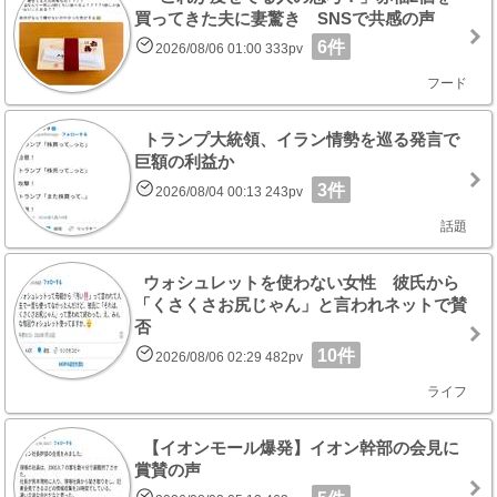
買ってきた夫に妻驚き SNSで共感の声
6件
2026/08/06 01:00 333pv
フード
トランプ大統領、イラン情勢を巡る発言で
巨額の利益か
3件
2026/08/04 00:13 243pv
話題
ウォシュレットを使わない女性 彼氏から
「くさくさお尻じゃん」と言われネットで賛
否
10件
2026/08/06 02:29 482pv
ライフ
【イオンモール爆発】イオン幹部の会見に
賞賛の声