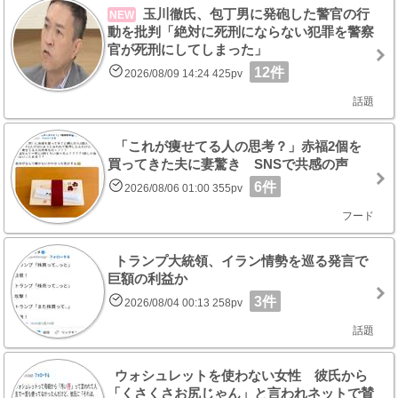
玉川徹氏、包丁男に発砲した警官の行
NEW
動を批判「絶対に死刑にならない犯罪を警察
官が死刑にしてしまった」
12件
2026/08/09 14:24 425pv
話題
「これが痩せてる人の思考？」赤福2個を
買ってきた夫に妻驚き SNSで共感の声
6件
2026/08/06 01:00 355pv
フード
トランプ大統領、イラン情勢を巡る発言で
巨額の利益か
3件
2026/08/04 00:13 258pv
話題
ウォシュレットを使わない女性 彼氏から
「くさくさお尻じゃん」と言われネットで賛