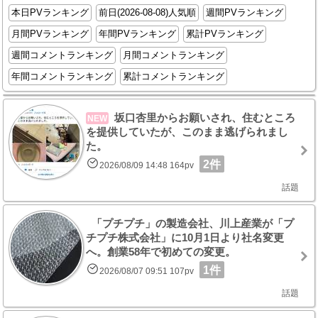
本日PVランキング
前日(2026-08-08)人気順
週間PVランキング
月間PVランキング
年間PVランキング
累計PVランキング
週間コメントランキング
月間コメントランキング
年間コメントランキング
累計コメントランキング
坂口杏里からお願いされ、住むところ
NEW
を提供していたが、このまま逃げられまし
た。
2件
2026/08/09 14:48 164pv
話題
「プチプチ」の製造会社、川上産業が「プ
チプチ株式会社」に10月1日より社名変更
へ。創業58年で初めての変更。
1件
2026/08/07 09:51 107pv
話題