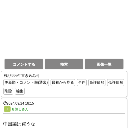
コメントする
検索
画像一覧
残り996件書き込み可
更新順・コメント順(通常)
最初から見る
全件
高評価順
低評価順
削除
編集
2024/09/24 18:15
1
名無しさん
中国製は買うな