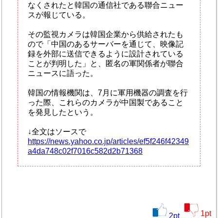
なくされたと韓国の通信社である聯合ニュー
スが報じている。
その監視カメラは韓国企業から供給されたも
ので「中国のあるサーバーを通じて、映像記
録を外部に送信できるように設計されている
ことが判明した」と、匿名の軍関係者が聯合
ニュースに語った。
韓国の情報機関は、7月に軍用機器の調査を行
った際、これらのカメラが中国製であること
を発見したという。
↓全文はソースで
https://news.yahoo.co.jp/articles/ef5f246f42349
a4da748c02f7016c582d2b71368
1
pt
2
pt