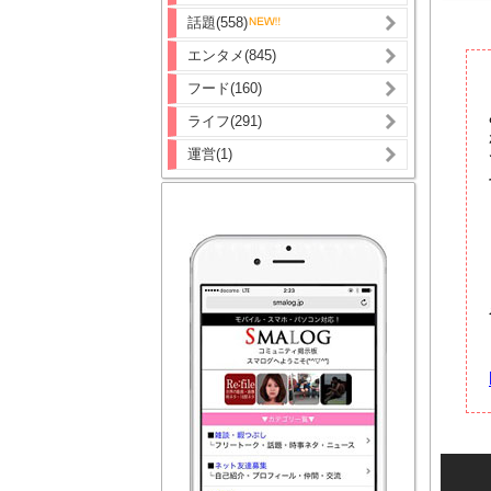
話題(558)
エンタメ(845)
フード(160)
ライフ(291)
運営(1)