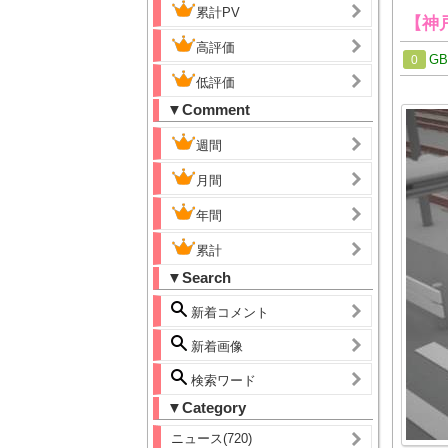
累計PV
【神
高評価
G
0
低評価
▼Comment
週間
月間
年間
累計
▼Search
新着コメント
新着画像
検索ワード
▼Category
ニュース(720)