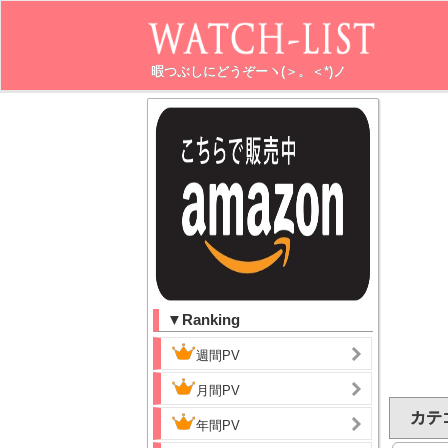
暇つぶしにどうぞーヽ(＞。＜*)ノ
▼Ranking
週間PV
月間PV
カテ
年間PV