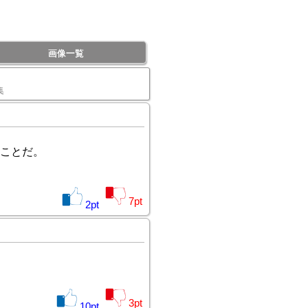
画像一覧
集
ことだ。
7
pt
2
pt
3
pt
10
pt