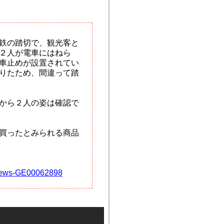
鉄の踏切で、観光客と
２人が電車にはねら
車止めが設置されてい
りたため、間違って踏
から２人の姿は確認で
買ったとみられる商品
s_news-GE00062898