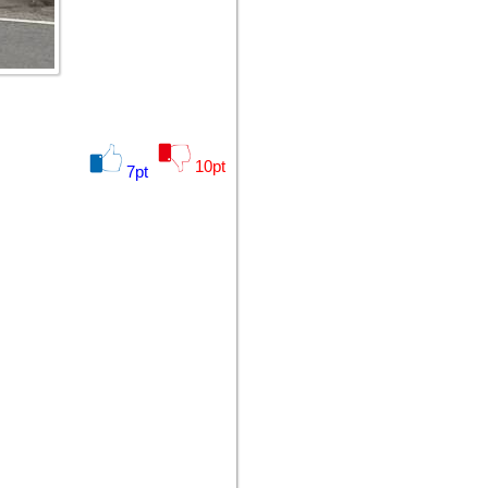
10
pt
7
pt