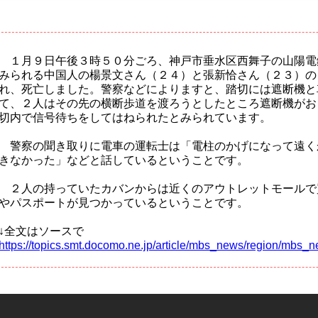
１月９日午後３時５０分ごろ、神戸市垂水区西舞子の山陽電
みられる中国人の楊景文さん（２４）と張新恰さん（２３）の
れ、死亡しました。警察などによりますと、踏切には遮断機と
て、２人はその先の横断歩道を渡ろうとしたところ遮断機がお
切内で信号待ちをしてはねられたとみられています。
警察の聞き取りに電車の運転士は「電柱のかげになって遠く
きなかった」などと話しているということです。
２人の持っていたカバンからは近くのアウトレットモールで
やパスポートが見つかっているということです。
↓全文はソースで
https://topics.smt.docomo.ne.jp/article/mbs_news/region/mb