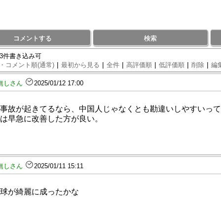
コメントする
検索
93件書き込み可
|
|
|
|
|
|
・コメント順(通常)
最初から見る
全件
高評価順
低評価順
削除
編
無しさん
2025/01/12 17:00
事故が起きてるなら、中国人じゃなくとも勘違いしやすいって
は早急に改善した方が良い。
無しさん
2025/01/11 15:11
球が綺麗に成ったかな