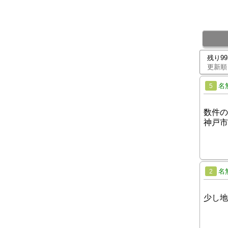
残り9
更新順
名
5
数件の
神戸市
名
2
少し地