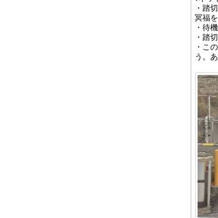
・踏切
冥福を
・待機
・踏切
・この
う。あ