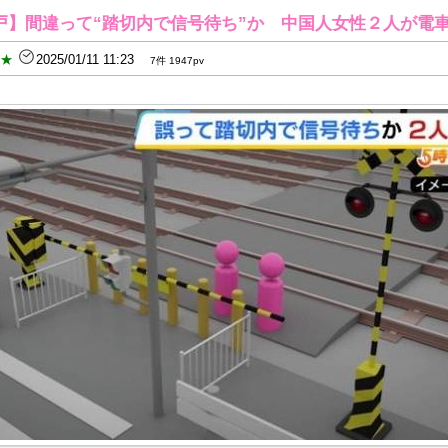
戸】間違って“踏切内で信号待ち”か 中国人女性２人が電
B★
2025/01/11 11:23
7件 1947pv