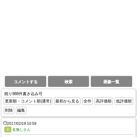
コメントする
検索
画像一覧
残り988件書き込み可
更新順・コメント順(通常)
最初から見る
全件
高評価順
低評価順
削除
編集
2017/02/19 10:59
8
名無しさん