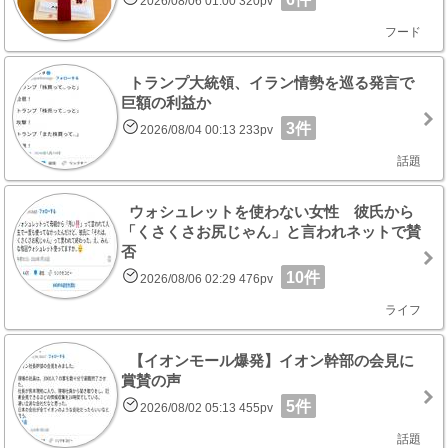
2026/08/06 01:00 320pv
フード
トランプ大統領、イラン情勢を巡る発言で
巨額の利益か
3件
2026/08/04 00:13 233pv
話題
ウォシュレットを使わない女性 彼氏から
「くさくさお尻じゃん」と言われネットで賛
否
10件
2026/08/06 02:29 476pv
ライフ
【イオンモール爆発】イオン幹部の会見に
賞賛の声
5件
2026/08/02 05:13 455pv
話題