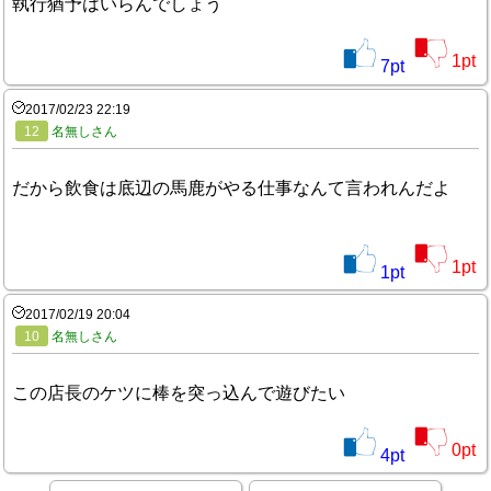
執行猶予はいらんでしょう
1
pt
7
pt
2017/02/23 22:19
12
名無しさん
だから飲食は底辺の馬鹿がやる仕事なんて言われんだよ
1
pt
1
pt
2017/02/19 20:04
10
名無しさん
この店長のケツに棒を突っ込んで遊びたい
0
pt
4
pt