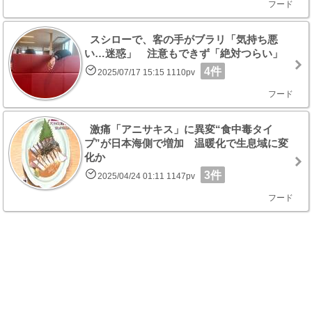
フード
スシローで、客の手がブラリ「気持ち悪
い…迷惑」 注意もできず「絶対つらい」
4件
2025/07/17 15:15 1110pv
フード
激痛「アニサキス」に異変“食中毒タイ
プ”が日本海側で増加 温暖化で生息域に変
化か
3件
2025/04/24 01:11 1147pv
フード