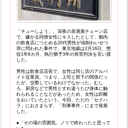
「チューしよう」。深夜の居酒屋チェーン店
で、嫌がる同僚女性にキスしたとして、都内
の飲食店につとめる20代男性が強制わいせつ
罪に問われた事件で、東京地裁は2月16日、懲
役1年6カ月、執行猶予3年の有罪判決を言い渡
した。
男性は飲食店店長で、女性は同じ店のアルバ
イト従業員。つまり、上司と部下の関係だっ
たが、交際しているわけでなかった。むし
ろ、厨房などで男性とすれ違うたび身体に触
れられることなどがあったため、女性は距離
をおいていたという。今回、ただの「セクハ
ラ」におさまらず、「刑事事件」にまで発展
した。
●「その場の雰囲気、ノリで終わったと思って