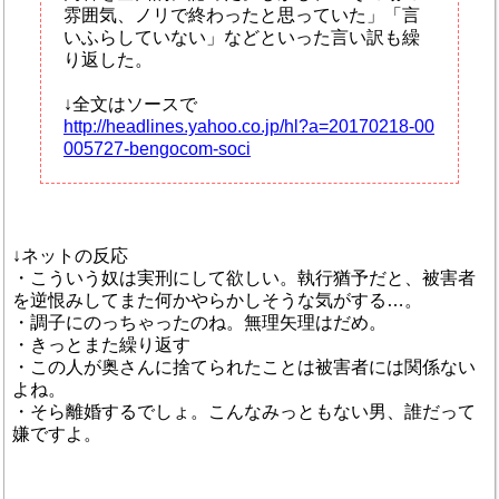
雰囲気、ノリで終わったと思っていた」「言
いふらしていない」などといった言い訳も繰
り返した。
↓全文はソースで
http://headlines.yahoo.co.jp/hl?a=20170218-00
005727-bengocom-soci
↓ネットの反応
・こういう奴は実刑にして欲しい。執行猶予だと、被害者
を逆恨みしてまた何かやらかしそうな気がする…。
・調子にのっちゃったのね。無理矢理はだめ。
・きっとまた繰り返す
・この人が奥さんに捨てられたことは被害者には関係ない
よね。
・そら離婚するでしょ。こんなみっともない男、誰だって
嫌ですよ。