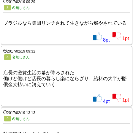
2017/02/19 09:29
3
名無しさん
ブラジルなら集団リンチされて生きながら燃やされている
1
pt
8
pt
2017/02/19 09:32
4
名無しさん
店長の激貧生活の幕が降ろされた
働けど働けど店長の暮らし楽にならざり、給料の大半が賠
償金支払いに消えていく
1
pt
4
pt
2017/02/19 13:13
9
名無しさん