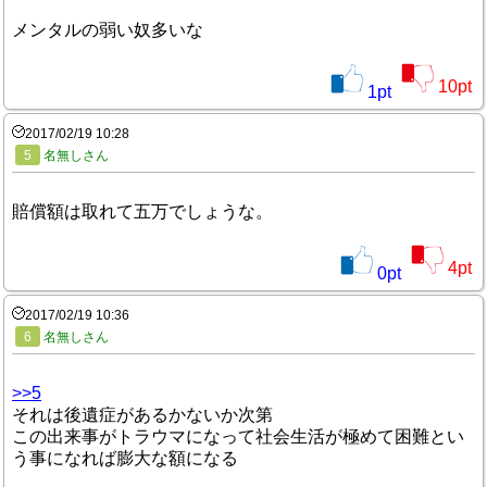
メンタルの弱い奴多いな
10
pt
1
pt
2017/02/19 10:28
5
名無しさん
賠償額は取れて五万でしょうな。
4
pt
0
pt
2017/02/19 10:36
6
名無しさん
>>5
それは後遺症があるかないか次第
この出来事がトラウマになって社会生活が極めて困難とい
う事になれば膨大な額になる