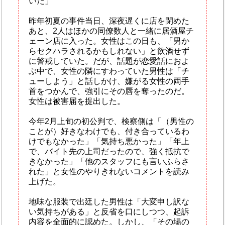
いた」
昨年初夏の事件当日、深夜遅くに店を閉めた
あと、2人はほかの同僚数人と一緒に居酒屋チ
ェーン店に入った。女性はこの日も、「男か
らセクハラされるかもしれない」と飲酒せず
に警戒していた。だが、話題が恋愛話におよ
ぶ中で、女性の隣にすわっていた男性は「チ
ューしよう」と話しかけ、嫌がる女性の両手
首をつかんで、強引にその唇を奪ったのだ。
女性は被害届を提出した。
今年2月上旬の初公判で、検察側は「（男性の
ことが）好きなわけでも、付き合っているわ
けでもなかった」「気持ち悪かった」「年上
で、バイト先の上司だったので、強く抵抗で
きなかった」「他のスタッフにも言いふらさ
れた」と女性のやりきれないコメントを読み
上げた。
地味な服装で出廷した男性は「大変申し訳な
い気持ちがある」と反省を口にしつつ、起訴
内容を全面的に認めた。しかし、「その場の