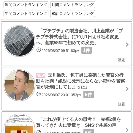
週間コメントランキング
月間コメントランキング
年間コメントランキング
累計コメントランキング
「プチプチ」の製造会社、川上産業が「プ
チプチ株式会社」に10月1日より社名変更
へ。創業58年で初めての変更。
1件
2026/08/07 09:51 83pv
話題
玉川徹氏、包丁男に発砲した警官の行
NEW
動を批判「絶対に死刑にならない犯罪を警察
官が死刑にしてしまった」
9件
2026/08/07 23:01 353pv
話題
「これが痩せてる人の思考？」赤福2個を
買ってきた夫に妻驚き SNSで共感の声
6件