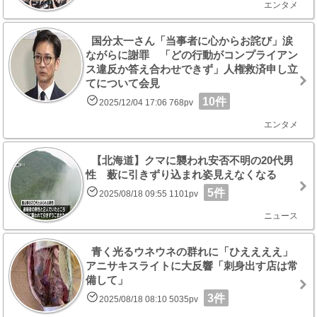
エンタメ
国分太一さん「当事者に心からお詫び」涙
ながらに謝罪 「どの行動がコンプライアン
ス違反か答え合わせできず」人権救済申し立
てについて会見
10件
2025/12/04 17:06 768pv
エンタメ
【北海道】クマに襲われ安否不明の20代男
性 薮に引きずり込まれ姿見えなくなる
5件
2025/08/18 09:55 1101pv
ニュース
青く光るウネウネの群れに「ひええええ」
アニサキスライトに大反響「刺身出す店は常
備して」
3件
2025/08/18 08:10 5035pv