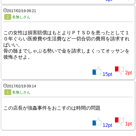
2017/02/19 09:21
2
名無しさん
この女性は損害賠償はもとよりＰＴＳＤを患ったとして１
０年ぐらい医療費や生活費など一切合切の費用を請求すれ
ばいい。
骨の髄までしゃぶる勢いで金を請求しまくってオッサンを
後悔させよ。
2
pt
15
pt
2017/02/19 09:14
1
名無しさん
この店長が強姦事件をおこすのは時間の問題
1
pt
12
pt