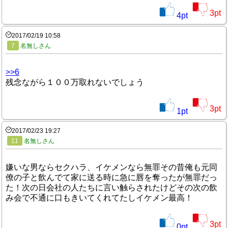
3
pt
4
pt
2017/02/19 10:58
7
名無しさん
>>6
残念ながら１００万取れないでしょう
3
pt
1
pt
2017/02/23 19:27
11
名無しさん
嫌いな男ならセクハラ、イケメンなら無罪その昔俺も元同
僚の子と飲んでて家に送る時に急に唇を奪ったが無罪だっ
た！次の日会社の人たちに言い触らされたけどその次の飲
み会で不通に口もきいてくれてたしイケメン最高！
3
pt
0
pt