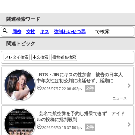
関連検索ワード
同僚
女性
キス
強制わいせつ罪
で検索
関連トピック
スレタイ検索
本文検索
投稿者名検索
BTS・JINにキスの性加害 被告の日本人
中年女性は初公判に出廷せず、延期に
2件
2026/07/17 22:08 492pv
ニュース
芸名で航空券を予約し搭乗できず アイド
ルの投稿に批判殺到
2件
2026/03/30 15:37 591pv