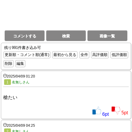
コメントする
検索
画像一覧
残り991件書き込み可
更新順・コメント順(通常)
最初から見る
全件
高評価順
低評価順
削除
編集
2025/04/09 01:20
1
名無しさん
槍たい
5
pt
6
pt
2025/04/09 04:25
2
名無しさん