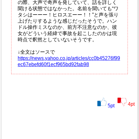
の際、大声で奇声を発していて、話を詳しく
聞ける状態ではなかった。名前を聞いても“ワ
タシはーーー！ヒロスエーー！！”と声を張り
上げたりするような感じだったそうで。ハン
ドル操作ミスなのか、前方不注意なのか、彼
女がどういう経緯で事故を起こしたのかは現
時点で釈然としていないそうです。
↓全文はソースで
https://news.yahoo.co.jp/articles/cc0b45276f99
ec67ebefd60f1ecf965bd92fab98
4
pt
5
pt