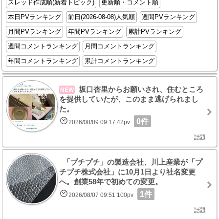
スレッド作成順(新着トピック)
更新順・コメント順
本日PVランキング
前日(2026-08-08)人気順
週間PVランキング
月間PVランキング
年間PVランキング
累計PVランキング
週間コメントランキング
月間コメントランキング
年間コメントランキング
累計コメントランキング
坂口杏里からお願いされ、住むところ
NEW
を提供していたが、このまま逃げられまし
た。
0件
2026/08/09 09:17 42pv
話題
「プチプチ」の製造会社、川上産業が「プ
チプチ株式会社」に10月1日より社名変更
へ。創業58年で初めての変更。
1件
2026/08/07 09:51 100pv
話題