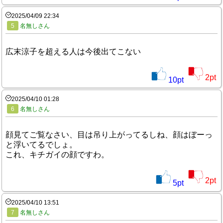
2025/04/09 22:34
5
名無しさん
広末涼子を超える人は今後出てこない
2
pt
10
pt
2025/04/10 01:28
6
名無しさん
顔見てご覧なさい、目は吊り上がってるしね、顔はぼーっ
と浮いてるでしょ。
これ、キチガイの顔ですわ。
2
pt
5
pt
2025/04/10 13:51
7
名無しさん