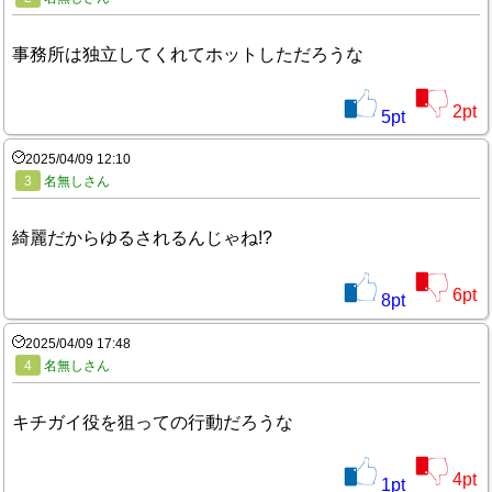
事務所は独立してくれてホットしただろうな
2
pt
5
pt
2025/04/09 12:10
3
名無しさん
綺麗だからゆるされるんじゃね!?
6
pt
8
pt
2025/04/09 17:48
4
名無しさん
キチガイ役を狙っての行動だろうな
4
pt
1
pt