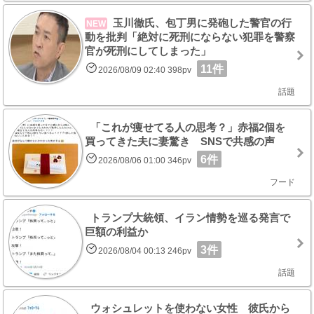
玉川徹氏、包丁男に発砲した警官の行
NEW
動を批判「絶対に死刑にならない犯罪を警察
官が死刑にしてしまった」
11件
2026/08/09 02:40 398pv
話題
「これが痩せてる人の思考？」赤福2個を
買ってきた夫に妻驚き SNSで共感の声
6件
2026/08/06 01:00 346pv
フード
トランプ大統領、イラン情勢を巡る発言で
巨額の利益か
3件
2026/08/04 00:13 246pv
話題
ウォシュレットを使わない女性 彼氏から