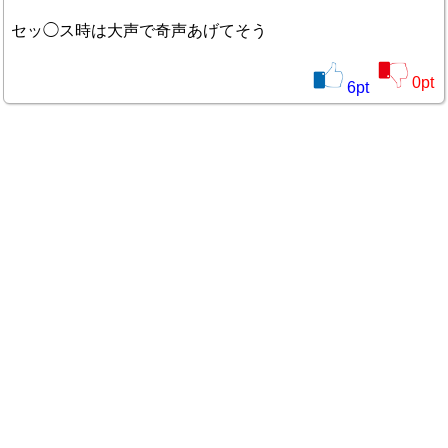
セッ◯ス時は大声で奇声あげてそう
0
pt
6
pt