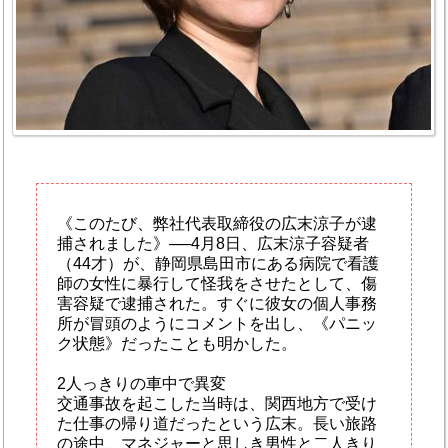
《このたび、弊社代表取締役の広末涼子が逮
捕されました》──4月8日、広末涼子容疑者
（44才）が、静岡県島田市にある病院で看護
師の女性に暴行して怪我をさせたとして、傷
害容疑で逮捕された。すぐに彼女の個人事務
所が冒頭のようにコメントを出し、《パニッ
ク状態》だったことも明かした。
2人っきりの車中で異変
交通事故を起こした当時は、関西地方で受け
た仕事の帰り道だったという広末。長い旅路
の途中、マネジャーと思しき男性と二人きり