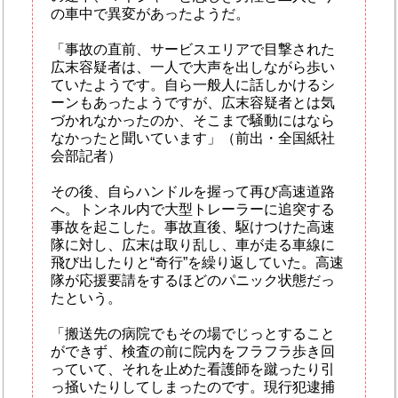
の車中で異変があったようだ。
「事故の直前、サービスエリアで目撃された
広末容疑者は、一人で大声を出しながら歩い
ていたようです。自ら一般人に話しかけるシ
ーンもあったようですが、広末容疑者とは気
づかれなかったのか、そこまで騒動にはなら
なかったと聞いています」（前出・全国紙社
会部記者）
その後、自らハンドルを握って再び高速道路
へ。トンネル内で大型トレーラーに追突する
事故を起こした。事故直後、駆けつけた高速
隊に対し、広末は取り乱し、車が走る車線に
飛び出したりと“奇行”を繰り返していた。高速
隊が応援要請をするほどのパニック状態だっ
たという。
「搬送先の病院でもその場でじっとすること
ができず、検査の前に院内をフラフラ歩き回
っていて、それを止めた看護師を蹴ったり引
っ掻いたりしてしまったのです。現行犯逮捕