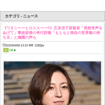
カテゴリ - ニュース
《ワタシーーヒロスエーー!!》広末涼子容疑者「突然奇声を
あげて」事故前後の奇行詳報「もともと独自の世界観の持
ち主」と擁護の声も
9件 1182pv
2025/04/08 23:33
0
GB★