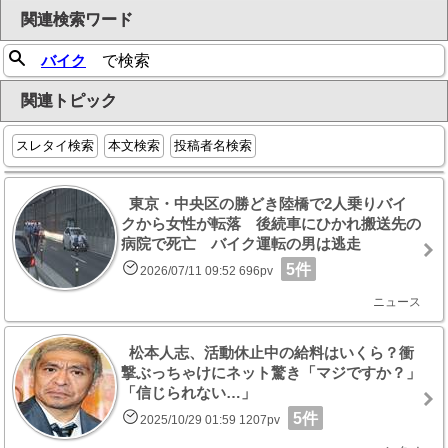
関連検索ワード
バイク
で検索
関連トピック
スレタイ検索
本文検索
投稿者名検索
東京・中央区の勝どき陸橋で2人乗りバイ
クから女性が転落 後続車にひかれ搬送先の
病院で死亡 バイク運転の男は逃走
5件
2026/07/11 09:52 696pv
ニュース
松本人志、活動休止中の給料はいくら？衝
撃ぶっちゃけにネット驚き「マジですか？」
「信じられない…」
5件
2025/10/29 01:59 1207pv