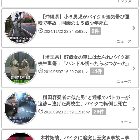
エンタメ
【沖縄県】小６男児がバイクを酒気帯び運
転で事故→同乗の１５歳少年死亡
9件
2024/11/22 23:34 8593pv
ニュース
【埼玉県】87歳女の車にはねられバイク高
校生重傷→「ハンドル切ったらぶつかった」
14件
2019/05/07 16:29 7491pv
ニュース
”樋田容疑者に似た男”と通報でパトカーが
追跡→逃げた高校生、バイクで転倒し死亡
26件
2018/09/23 23:59 11516pv
ニュース
木村拓哉、バイクに追突し玉突き事故→事