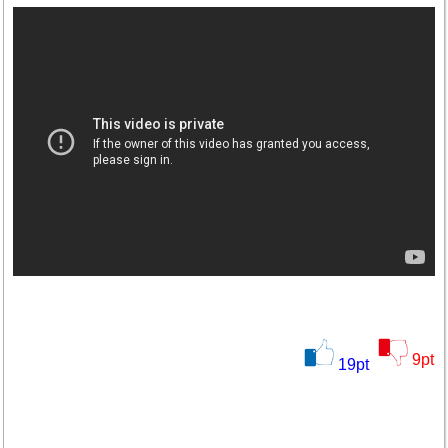
9
pt
19
pt