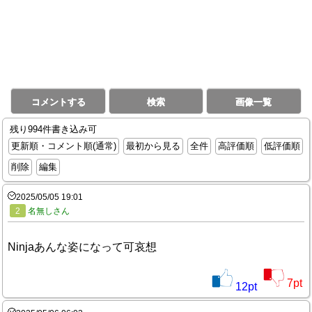
コメントする
検索
画像一覧
残り994件書き込み可
更新順・コメント順(通常)
最初から見る
全件
高評価順
低評価順
削除
編集
2025/05/05 19:01
2
名無しさん
Ninjaあんな姿になって可哀想
7
pt
12
pt