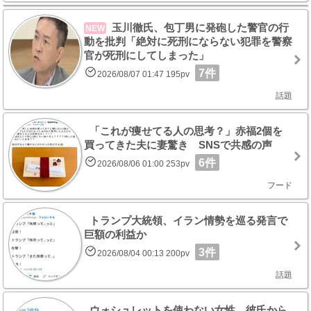
玉川徹氏、包丁男に発砲した警官の行
NEW
動を批判「絶対に死刑にならない犯罪を警察
官が死刑にしてしまった」
7件
2026/08/07 01:47 195pv
話題
「これが痩せてる人の思考？」赤福2個を
買ってきた夫に妻驚き SNSで共感の声
6件
2026/08/06 01:00 253pv
フード
トランプ大統領、イラン情勢を巡る発言で
巨額の利益か
3件
2026/08/04 00:13 200pv
話題
ウォシュレットを使わない女性 彼氏から