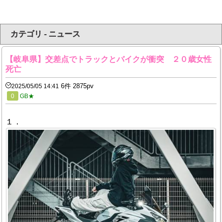
カテゴリ - ニュース
【岐阜県】交差点でトラックとバイクが衝突 ２０歳女性
死亡
6件 2875pv
2025/05/05 14:41
0
GB★
１．