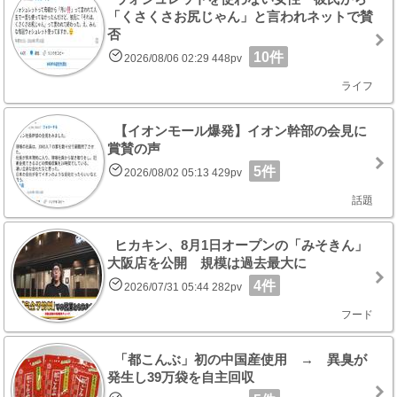
「くさくさお尻じゃん」と言われネットで賛
否
10件
2026/08/06 02:29 448pv
ライフ
【イオンモール爆発】イオン幹部の会見に
賞賛の声
5件
2026/08/02 05:13 429pv
話題
ヒカキン、8月1日オープンの「みそきん」
大阪店を公開 規模は過去最大に
4件
2026/07/31 05:44 282pv
フード
「都こんぶ」初の中国産使用 → 異臭が
発生し39万袋を自主回収