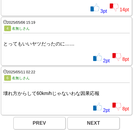
14
pt
3
pt
2025/05/06 15:19
4
名無しさん
とってもいいヤツだったのに……
8
pt
2
pt
2025/05/11 02:22
6
名無しさん
壊れ方からして60km/hじゃないわな因果応報
8
pt
2
pt
PREV
NEXT