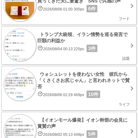
買ってきた夫に妻驚き SNSで共感の声
6件
2026/08/06 01:00 305pv
フード
トランプ大統領、イラン情勢を巡る発言で
巨額の利益か
3件
2026/08/04 00:13 225pv
話題
ウォシュレットを使わない女性 彼氏から
「くさくさお尻じゃん」と言われネットで賛
否
10件
2026/08/06 02:29 469pv
ライフ
【イオンモール爆発】イオン幹部の会見に
賞賛の声
5件
2026/08/02 05:13 449pv