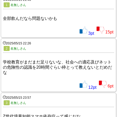
1
名無しさん
全部飲んだなら問題ないかも
15
pt
3
pt
2025/05/15 22:26
2
名無しさん
学校教育がまだまだ足りないな、社会への適応及びネット
の危険性の認識を20時間ぐらい枠とって教えないとだめだ
な
6
pt
12
pt
2025/05/15 23:57
3
名無しさん
Z世代境界知能スマホ依存症って感じだな