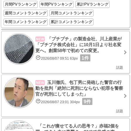
月間PVランキング
年間PVランキング
累計PVランキング
週間コメントランキング
月間コメントランキング
年間コメントランキング
累計コメントランキング
「プチプチ」の製造会社、川上産業が
NEW
「プチプチ株式会社」に10月1日より社名変
更へ。創業58年で初めての変更。
1件
2026/08/07 09:51 63pv
話題
玉川徹氏、包丁男に発砲した警官の行
NEW
動を批判「絶対に死刑にならない犯罪を警察
官が死刑にしてしまった」
9件
2026/08/07 23:01 304pv
話題
「これが痩せてる人の思考？」赤福2個を