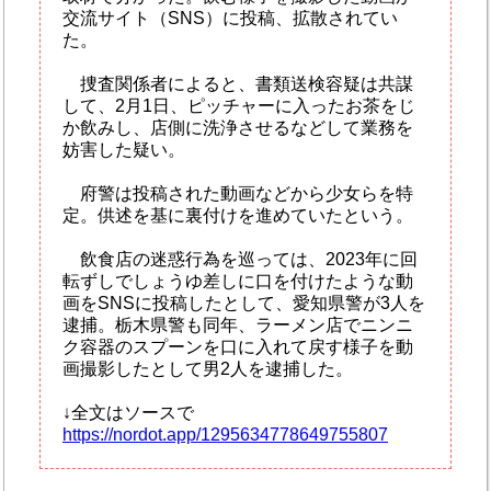
交流サイト（SNS）に投稿、拡散されてい
た。
捜査関係者によると、書類送検容疑は共謀
して、2月1日、ピッチャーに入ったお茶をじ
か飲みし、店側に洗浄させるなどして業務を
妨害した疑い。
府警は投稿された動画などから少女らを特
定。供述を基に裏付けを進めていたという。
飲食店の迷惑行為を巡っては、2023年に回
転ずしでしょうゆ差しに口を付けたような動
画をSNSに投稿したとして、愛知県警が3人を
逮捕。栃木県警も同年、ラーメン店でニンニ
ク容器のスプーンを口に入れて戻す様子を動
画撮影したとして男2人を逮捕した。
↓全文はソースで
https://nordot.app/1295634778649755807