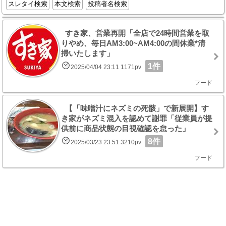
スレタイ検索
本文検索
投稿者名検索
すき家、営業再開「全店で24時間営業を取
りやめ、毎日AM3:00~AM4:00の間休業*清
掃いたします」
1件
2025/04/04 23:11 1171pv
フード
【「味噌汁にネズミの死骸」で新展開】す
き家がネズミ混入を認めて謝罪「従業員が提
供前に商品状態の目視確認を怠った」
8件
2025/03/23 23:51 3210pv
フード