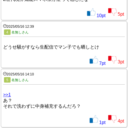
5
pt
10
pt
2025/05/16 12:39
4
名無しさん
どうせ騒がすなら生配信でマン子でも晒しとけ
3
pt
7
pt
2025/05/16 14:10
5
名無しさん
>>1
あ？
それで洗わずに中身補充するんだろ？
4
pt
1
pt