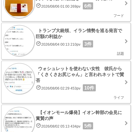
6件
2026/08/06 01:00 269pv
フード
トランプ大統領、イラン情勢を巡る発言で
巨額の利益か
3件
2026/08/04 00:13 210pv
話題
ウォシュレットを使わない女性 彼氏から
「くさくさお尻じゃん」と言われネットで賛
否
10件
2026/08/06 02:29 453pv
ライフ
【イオンモール爆発】イオン幹部の会見に
賞賛の声
5件
2026/08/02 05:13 434pv