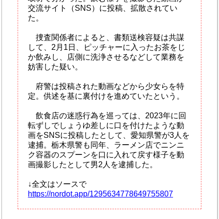
交流サイト（SNS）に投稿、拡散されてい
た。
捜査関係者によると、書類送検容疑は共謀
して、2月1日、ピッチャーに入ったお茶をじ
か飲みし、店側に洗浄させるなどして業務を
妨害した疑い。
府警は投稿された動画などから少女らを特
定。供述を基に裏付けを進めていたという。
飲食店の迷惑行為を巡っては、2023年に回
転ずしでしょうゆ差しに口を付けたような動
画をSNSに投稿したとして、愛知県警が3人を
逮捕。栃木県警も同年、ラーメン店でニンニ
ク容器のスプーンを口に入れて戻す様子を動
画撮影したとして男2人を逮捕した。
↓全文はソースで
https://nordot.app/1295634778649755807