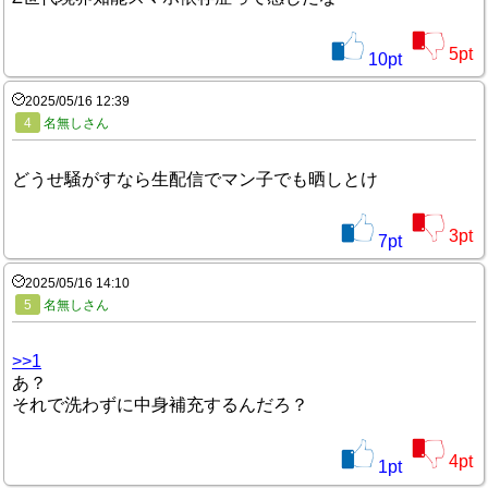
5
pt
10
pt
2025/05/16 12:39
4
名無しさん
どうせ騒がすなら生配信でマン子でも晒しとけ
3
pt
7
pt
2025/05/16 14:10
5
名無しさん
>>1
あ？
それで洗わずに中身補充するんだろ？
4
pt
1
pt