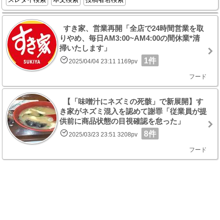
すき家、営業再開「全店で24時間営業を取
りやめ、毎日AM3:00~AM4:00の間休業*清
掃いたします」
1件
2025/04/04 23:11 1169pv
フード
【「味噌汁にネズミの死骸」で新展開】す
き家がネズミ混入を認めて謝罪「従業員が提
供前に商品状態の目視確認を怠った」
8件
2025/03/23 23:51 3208pv
フード