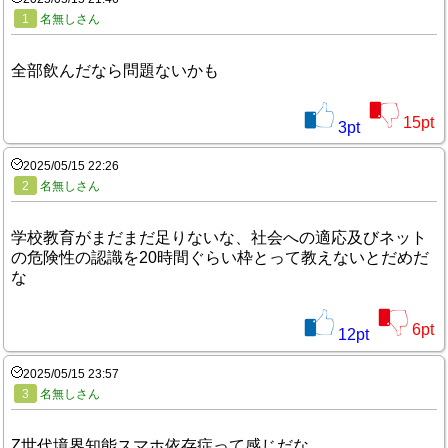
1
名無しさん
全部飲んだなら問題ないかも
15
pt
3
pt
2025/05/15 22:26
2
名無しさん
学校教育がまだまだ足りないな、社会への適応及びネット
の危険性の認識を20時間ぐらい枠とって教えないとだめだ
な
6
pt
12
pt
2025/05/15 23:57
3
名無しさん
Z世代境界知能スマホ依存症って感じだな