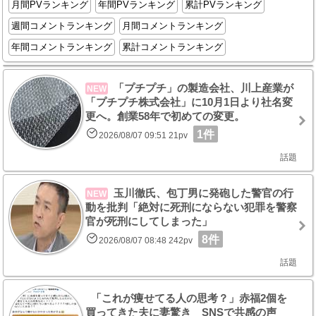
月間PVランキング
年間PVランキング
累計PVランキング
週間コメントランキング
月間コメントランキング
年間コメントランキング
累計コメントランキング
「プチプチ」の製造会社、川上産業が
NEW
「プチプチ株式会社」に10月1日より社名変
更へ。創業58年で初めての変更。
1件
2026/08/07 09:51 21pv
話題
玉川徹氏、包丁男に発砲した警官の行
NEW
動を批判「絶対に死刑にならない犯罪を警察
官が死刑にしてしまった」
8件
2026/08/07 08:48 242pv
話題
「これが痩せてる人の思考？」赤福2個を
買ってきた夫に妻驚き SNSで共感の声