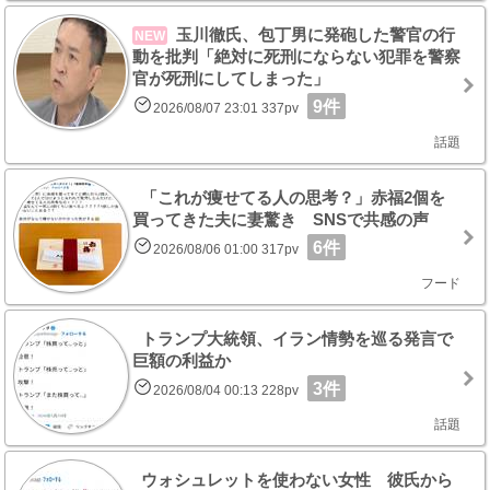
玉川徹氏、包丁男に発砲した警官の行
NEW
動を批判「絶対に死刑にならない犯罪を警察
官が死刑にしてしまった」
9件
2026/08/07 23:01 337pv
話題
「これが痩せてる人の思考？」赤福2個を
買ってきた夫に妻驚き SNSで共感の声
6件
2026/08/06 01:00 317pv
フード
トランプ大統領、イラン情勢を巡る発言で
巨額の利益か
3件
2026/08/04 00:13 228pv
話題
ウォシュレットを使わない女性 彼氏から