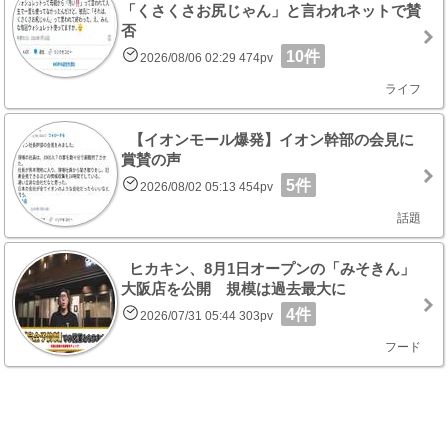
「くさくさお尻じゃん」と言われネットで賛
否
10件
2026/08/06 02:29 474pv
ライフ
【イオンモール爆発】イオン幹部の会見に
賞賛の声
5件
2026/08/02 05:13 454pv
話題
ヒカキン、8月1日オープンの「みそきん」
大阪店を公開 規模は過去最大に
4件
2026/07/31 05:44 303pv
フード