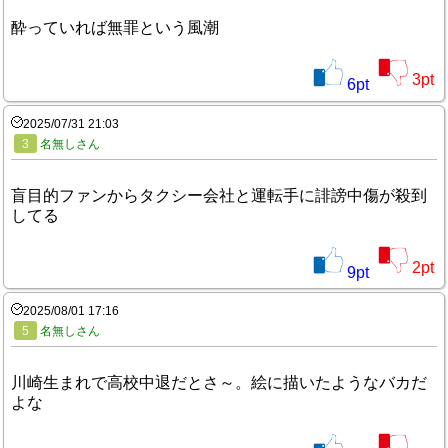
酔っていれば無罪という風潮
3
pt
6
pt
2025/07/31 21:03
3
名無しさん
盲目的ファンからタクシー会社と運転手に誹謗中傷が殺到
してる
2
pt
9
pt
2025/08/01 17:16
5
名無しさん
川崎生まれで高校中退だとさ～。絵に描いたようなバカだ
よな