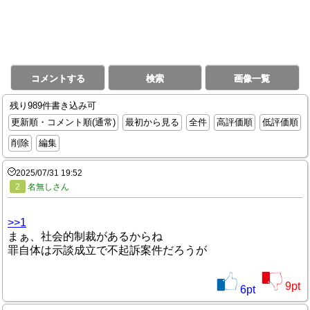
コメントする
検索
画像一覧
残り989件書き込み可
更新順・コメント順(通常)
最初から見る
全件
高評価順
低評価順
削除
編集
2025/07/31 19:52
2
名無しさん
>>1
まぁ、社会的制裁があるからね
罪自体は示談成立で不起訴案件だろうが
9
pt
6
pt