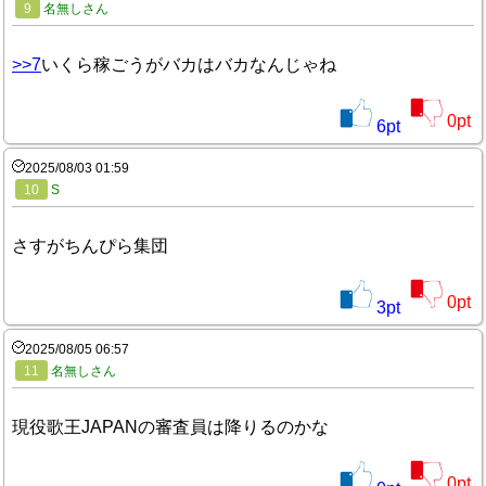
9
名無しさん
>>7
いくら稼ごうがバカはバカなんじゃね
0
pt
6
pt
2025/08/03 01:59
10
S
さすがちんぴら集団
0
pt
3
pt
2025/08/05 06:57
11
名無しさん
現役歌王JAPANの審査員は降りるのかな
0
pt