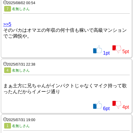
2025/08/02 00:54
7
名無しさん
>>5
そのバカはオマエの年収の何十倍も稼いで高級マンション
でご満悦や。
5
pt
1
pt
2025/07/31 22:38
4
名無しさん
まぁ土方に兄ちゃんがインパクトじゃなくマイク持って歌
ったんだからイメージ通り
4
pt
6
pt
2025/07/31 19:00
1
名無しさん