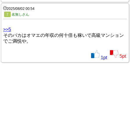
2025/08/02 00:54
7
名無しさん
>>5
そのバカはオマエの年収の何十倍も稼いで高級マンション
でご満悦や。
5
pt
1
pt