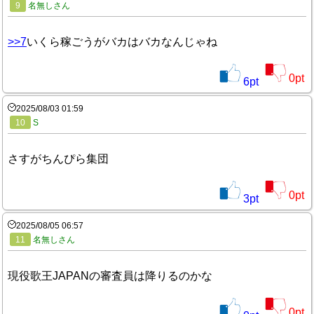
9
名無しさん
>>7
いくら稼ごうがバカはバカなんじゃね
0
pt
6
pt
2025/08/03 01:59
10
S
さすがちんぴら集団
0
pt
3
pt
2025/08/05 06:57
11
名無しさん
現役歌王JAPANの審査員は降りるのかな
0
pt