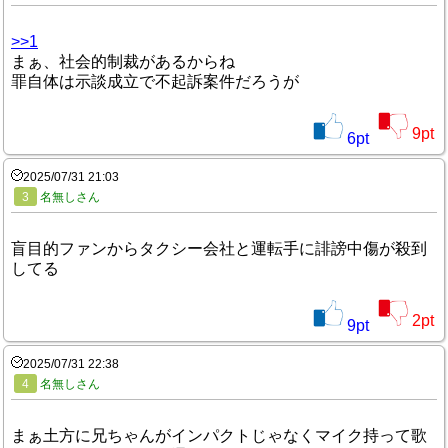
>>1
まぁ、社会的制裁があるからね
罪自体は示談成立で不起訴案件だろうが
9
pt
6
pt
2025/07/31 21:03
3
名無しさん
盲目的ファンからタクシー会社と運転手に誹謗中傷が殺到
してる
2
pt
9
pt
2025/07/31 22:38
4
名無しさん
まぁ土方に兄ちゃんがインパクトじゃなくマイク持って歌