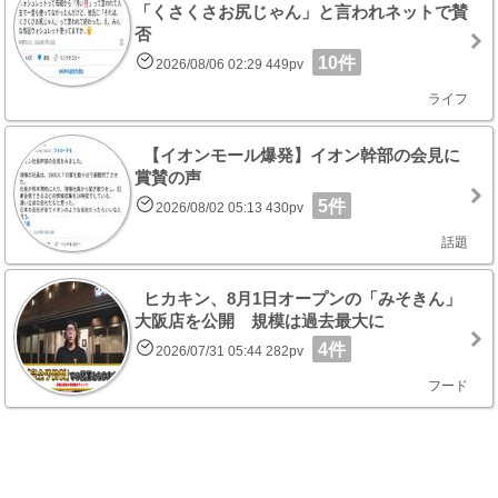
「くさくさお尻じゃん」と言われネットで賛
否
10件
2026/08/06 02:29 449pv
ライフ
【イオンモール爆発】イオン幹部の会見に
賞賛の声
5件
2026/08/02 05:13 430pv
話題
ヒカキン、8月1日オープンの「みそきん」
大阪店を公開 規模は過去最大に
4件
2026/07/31 05:44 282pv
フード