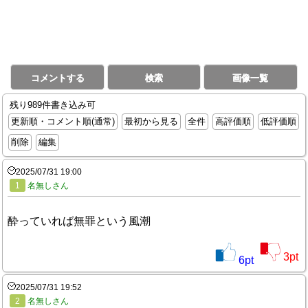
コメントする
検索
画像一覧
残り989件書き込み可
更新順・コメント順(通常)
最初から見る
全件
高評価順
低評価順
削除
編集
2025/07/31 19:00
1
名無しさん
酔っていれば無罪という風潮
3
pt
6
pt
2025/07/31 19:52
2
名無しさん