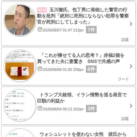
玉川徹氏、包丁男に発砲した警官の行
NEW
動を批判「絶対に死刑にならない犯罪を警察
官が死刑にしてしまった」
7件
2026/08/07 01:47 213pv
話題
「これが痩せてる人の思考？」赤福2個を
買ってきた夫に妻驚き SNSで共感の声
6件
2026/08/06 01:00 258pv
フード
トランプ大統領、イラン情勢を巡る発言で
巨額の利益か
3件
2026/08/04 00:13 202pv
話題
ウォシュレットを使わない女性 彼氏から