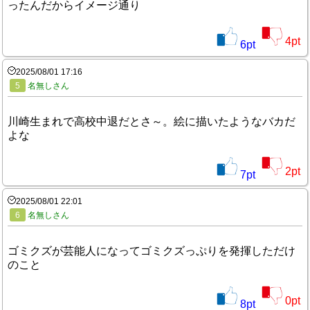
ったんだからイメージ通り
4
pt
6
pt
2025/08/01 17:16
5
名無しさん
川崎生まれで高校中退だとさ～。絵に描いたようなバカだ
よな
2
pt
7
pt
2025/08/01 22:01
6
名無しさん
ゴミクズが芸能人になってゴミクズっぷりを発揮しただけ
のこと
0
pt
8
pt