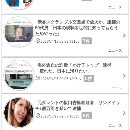
ニュース
渋谷スクランブル交差点で放火か、逮捕の
50代男「日本の現状を世間に知ってもらう
ためやった」
7件
2026/04/12 09:39 931pv
ニュース
海外逃亡の詐欺「かけ子トップ」逮捕
「疲れた、日本に帰りたい」
5件
2026/04/06 00:05 1396pv
ニュース
元タレントの坂口杏里容疑者 サンドイッ
チ1個万引き疑いで逮捕
6件
2026/03/27 09:57 983pv
ニュース