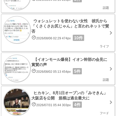
話題
ウォシュレットを使わない女性 彼氏から
「くさくさお尻じゃん」と言われネットで賛
否
10件
2026/08/06 02:29 474pv
ライフ
【イオンモール爆発】イオン幹部の会見に
賞賛の声
5件
2026/08/02 05:13 454pv
話題
ヒカキン、8月1日オープンの「みそきん」
大阪店を公開 規模は過去最大に
4件
2026/07/31 05:44 303pv
フード