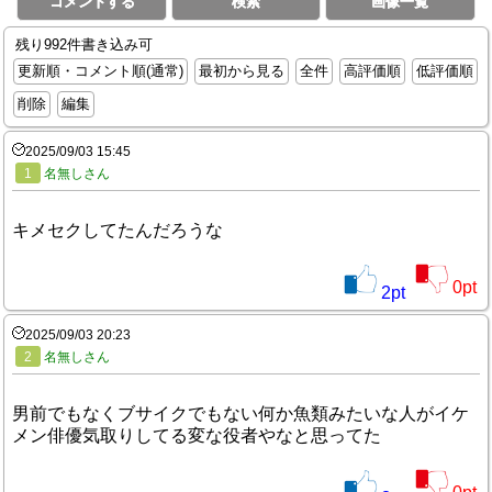
コメントする
検索
画像一覧
残り992件書き込み可
更新順・コメント順(通常)
最初から見る
全件
高評価順
低評価順
削除
編集
2025/09/03 15:45
1
名無しさん
キメセクしてたんだろうな
0
pt
2
pt
2025/09/03 20:23
2
名無しさん
男前でもなくブサイクでもない何か魚類みたいな人がイケ
メン俳優気取りしてる変な役者やなと思ってた