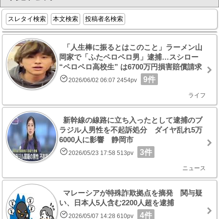
スレタイ検索
本文検索
投稿者名検索
「人生棒に振るとはこのこと」ラーメン山
岡家で「ふたペロペロ男」逮捕…スシロー
“ペロペロ高校生” は6700万円損害賠償請求
9件
2026/06/02 06:07 2454pv
ライフ
新幹線の線路に立ち入ったとして逮捕のブ
ラジル人男性を不起訴処分 ダイヤ乱れ5万
6000人に影響 静岡市
3件
2026/05/23 17:58 513pv
ニュース
マレーシアが特殊詐欺拠点を摘発 関与疑
い、日本人5人含む2200人超を逮捕
4件
2026/05/07 14:28 610pv