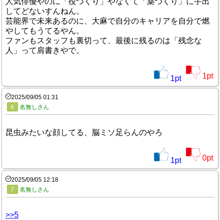
人気俳優やのに「役づくり」やなくて「薬づくり」に手出
してどないすんねん。
芸能界で未来あるのに、大麻で自分のキャリアを自分で燃
やしてもうてるやん。
ファンもスタッフも裏切って、最後に残るのは「残念な
人」って肩書きやで。
1
pt
1
pt
2025/09/05 01:31
6
名無しさん
昆虫みたいな顔してる、脳ミソ足らんのやろ
0
pt
1
pt
2025/09/05 12:18
7
名無しさん
>>5