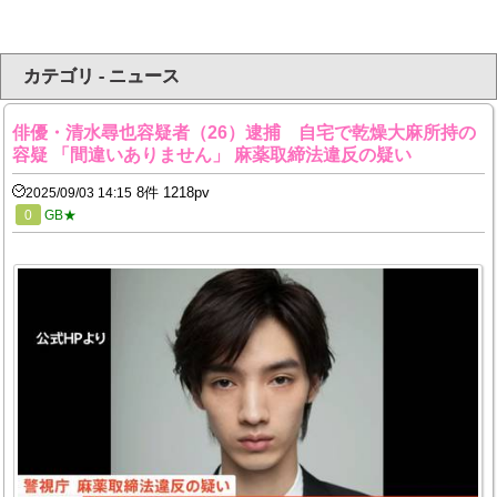
カテゴリ - ニュース
俳優・清水尋也容疑者（26）逮捕 自宅で乾燥大麻所持の
容疑 「間違いありません」 麻薬取締法違反の疑い
8件 1218pv
2025/09/03 14:15
0
GB★