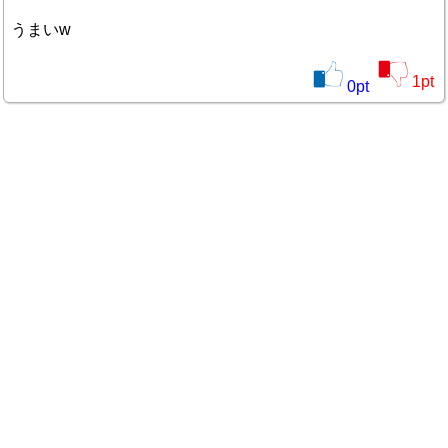
うまいw
1
pt
0
pt