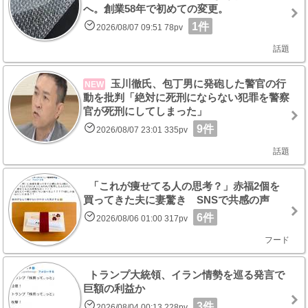
へ。創業58年で初めての変更。
1件
2026/08/07 09:51 78pv
話題
玉川徹氏、包丁男に発砲した警官の行
NEW
動を批判「絶対に死刑にならない犯罪を警察
官が死刑にしてしまった」
9件
2026/08/07 23:01 335pv
話題
「これが痩せてる人の思考？」赤福2個を
買ってきた夫に妻驚き SNSで共感の声
6件
2026/08/06 01:00 317pv
フード
トランプ大統領、イラン情勢を巡る発言で
巨額の利益か
3件
2026/08/04 00:13 228pv