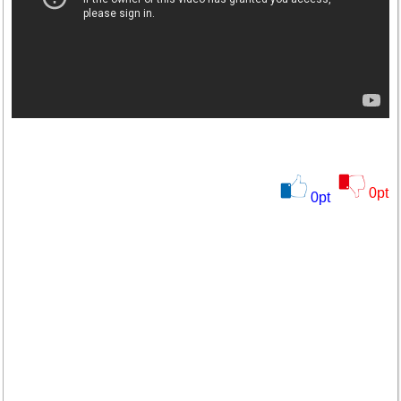
0
pt
0
pt