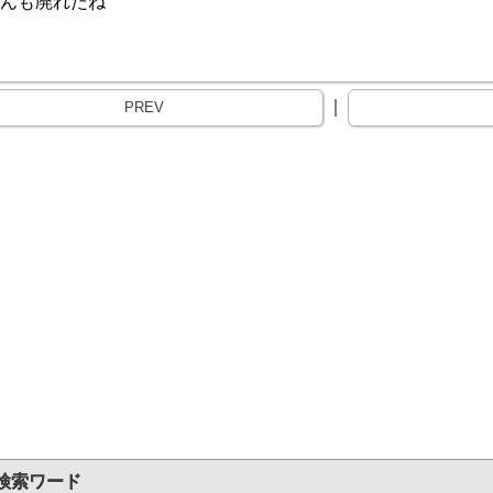
んも廃れたね
｜
PREV
検索ワード