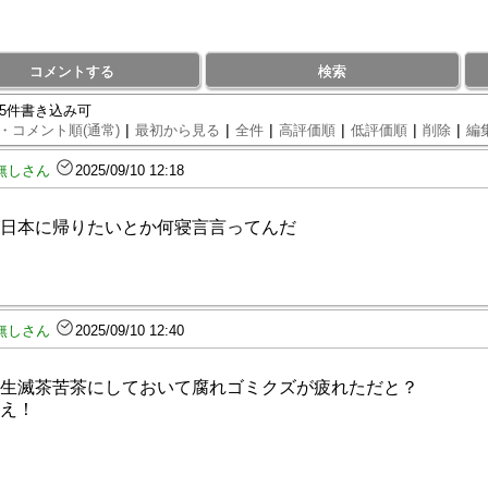
コメントする
検索
95件書き込み可
|
|
|
|
|
|
・コメント順(通常)
最初から見る
全件
高評価順
低評価順
削除
編
無しさん
2025/09/10 12:18
日本に帰りたいとか何寝言言ってんだ
無しさん
2025/09/10 12:40
生滅茶苦茶にしておいて腐れゴミクズが疲れただと？
え！