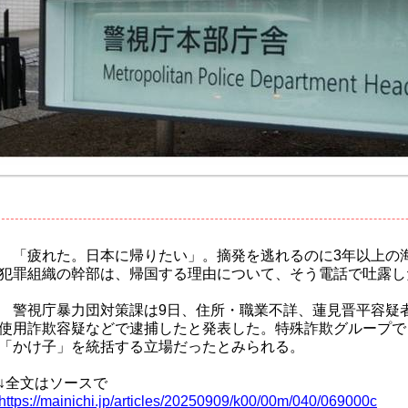
「疲れた。日本に帰りたい」。摘発を逃れるのに3年以上の
犯罪組織の幹部は、帰国する理由について、そう電話で吐露し
警視庁暴力団対策課は9日、住所・職業不詳、蓮見晋平容疑者
使用詐欺容疑などで逮捕したと発表した。特殊詐欺グループで
「かけ子」を統括する立場だったとみられる。
↓全文はソースで
https://mainichi.jp/articles/20250909/k00/00m/040/069000c