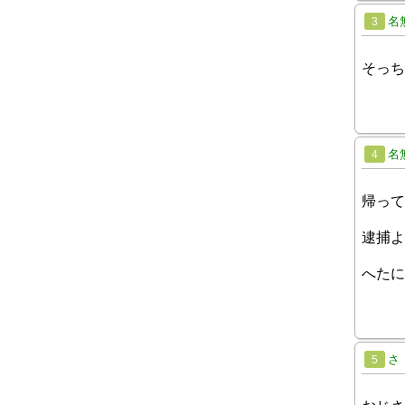
名
3
そっち
名
4
帰って
逮捕よ
へたに
さ
5