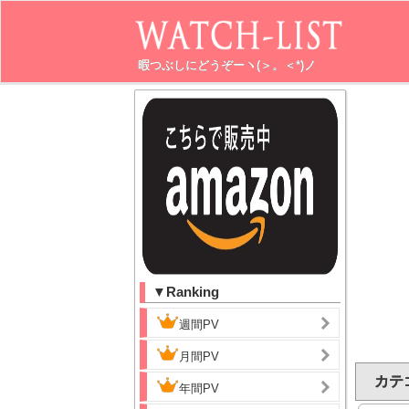
暇つぶしにどうぞーヽ(＞。＜*)ノ
▼Ranking
週間PV
月間PV
カテ
年間PV