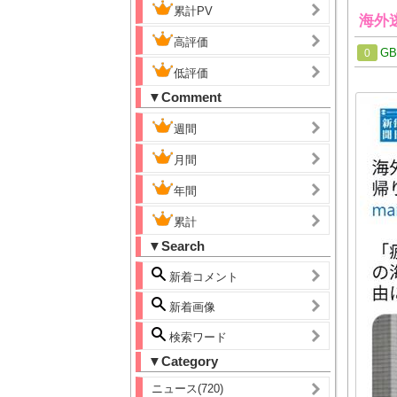
累計PV
海外
高評価
G
0
低評価
▼Comment
週間
月間
年間
累計
▼Search
新着コメント
新着画像
検索ワード
▼Category
ニュース(720)