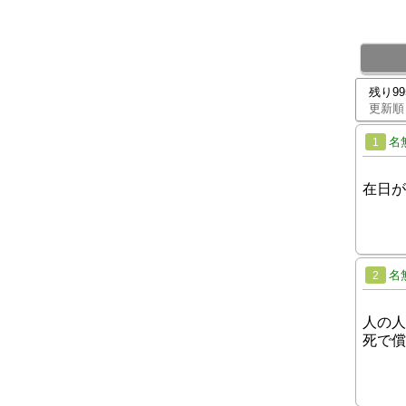
残り9
更新順
名
1
在日が
名
2
人の人
死で償