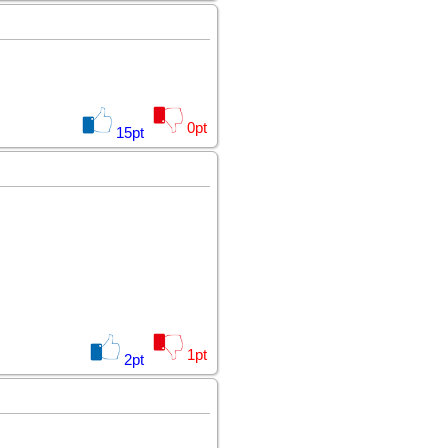
0
pt
15
pt
1
pt
2
pt