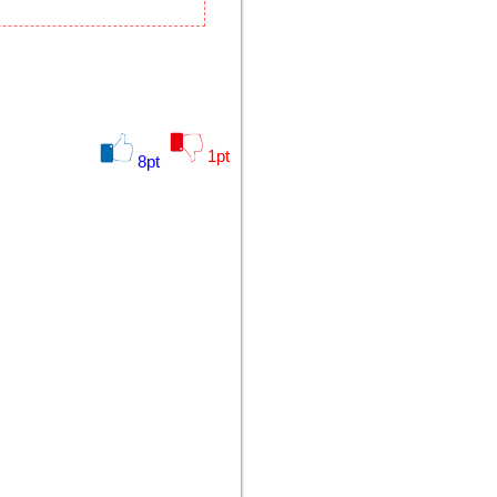
1
pt
8
pt