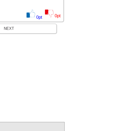
0
pt
0
pt
NEXT