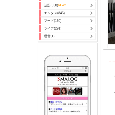
話題(558)
エンタメ(845)
フード(160)
ライフ(291)
運営(1)