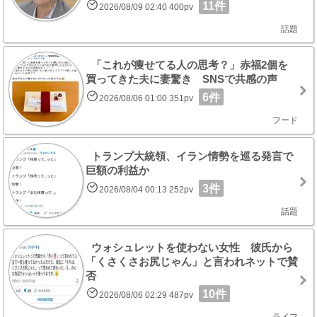
11件
2026/08/09 02:40 400pv
話題
「これが痩せてる人の思考？」赤福2個を
買ってきた夫に妻驚き SNSで共感の声
6件
2026/08/06 01:00 351pv
フード
トランプ大統領、イラン情勢を巡る発言で
巨額の利益か
3件
2026/08/04 00:13 252pv
話題
ウォシュレットを使わない女性 彼氏から
「くさくさお尻じゃん」と言われネットで賛
否
10件
2026/08/06 02:29 487pv