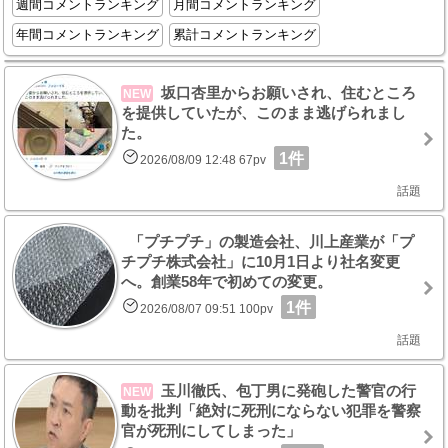
週間コメントランキング
月間コメントランキング
年間コメントランキング
累計コメントランキング
坂口杏里からお願いされ、住むところ
NEW
を提供していたが、このまま逃げられまし
た。
1件
2026/08/09 12:48 67pv
話題
「プチプチ」の製造会社、川上産業が「プ
チプチ株式会社」に10月1日より社名変更
へ。創業58年で初めての変更。
1件
2026/08/07 09:51 100pv
話題
玉川徹氏、包丁男に発砲した警官の行
NEW
動を批判「絶対に死刑にならない犯罪を警察
官が死刑にしてしまった」