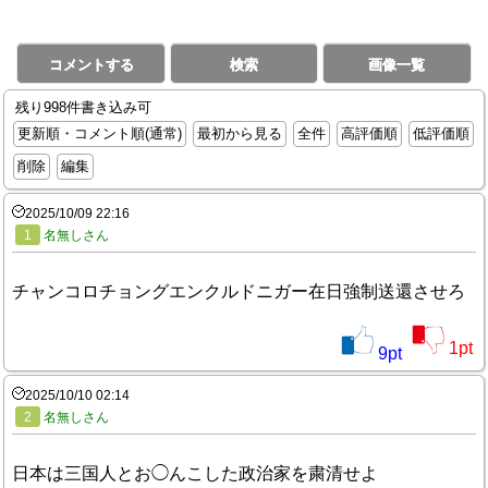
コメントする
検索
画像一覧
残り998件書き込み可
更新順・コメント順(通常)
最初から見る
全件
高評価順
低評価順
削除
編集
2025/10/09 22:16
1
名無しさん
チャンコロチョングエンクルドニガー在日強制送還させろ
1
pt
9
pt
2025/10/10 02:14
2
名無しさん
日本は三国人とお◯んこした政治家を粛清せよ