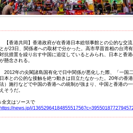
【香港共同】香港政府が在香港日本総領事館との公的な交流
とが23日、関係者への取材で分かった。高市早苗首相の台湾
対抗措置を繰り出す中国に追従しているとみられ、日本と香港
が懸念される。
2012年の尖閣諸島国有化で日中関係が悪化した際、「一国
日本との公的な接触を絶つ動きは目立たなかった。20年の香
法）施行などで中国の香港への統制が強まり、中国と香港の一
えそうだ。
↓全文はソースで
https://news.jp/i/1365296418485551756?c=395501877279457