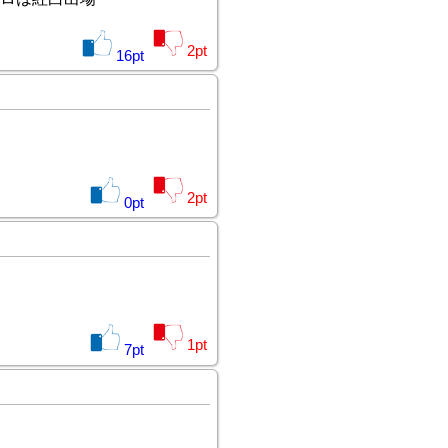
2
pt
16
pt
2
pt
0
pt
1
pt
7
pt