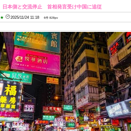
、日本側と交流停止 首相発言受け中国に追従
B★
2025/11/24 11:18
6件 828pv