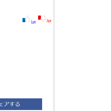
3
pt
1
pt