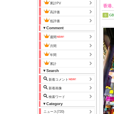
累計PV
香港
高評価
G
0
低評価
▼Comment
週間
月間
年間
累計
▼Search
新着コメント
新着画像
検索ワード
▼Category
ニュース(720)