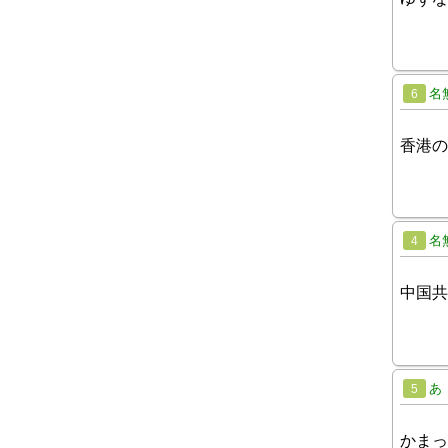
名
6
香港の
名
4
中国共
あ
5
かまっ