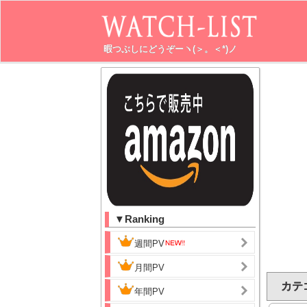
暇つぶしにどうぞーヽ(＞。＜*)ノ
▼Ranking
週間PV
月間PV
カテ
年間PV