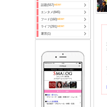
話題(557)
エンタメ(845)
フード(160)
ライフ(291)
運営(1)