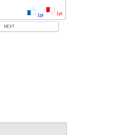
1
pt
1
pt
NEXT