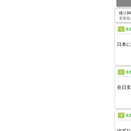
残り9
更新順
名
1
日本に
名
2
在日支
名
3
ゆずな