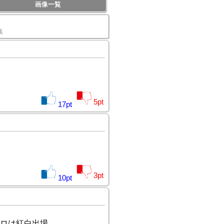
画像一覧
集
5
pt
17
pt
3
pt
10
pt
ロは紅白出場