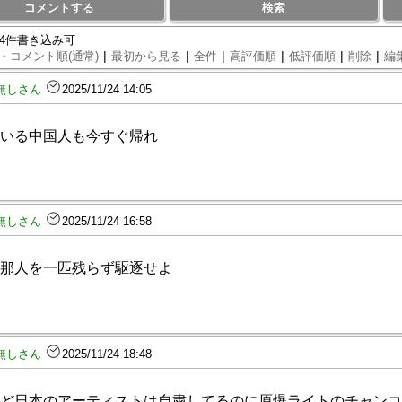
コメントする
検索
94件書き込み可
|
|
|
|
|
|
・コメント順(通常)
最初から見る
全件
高評価順
低評価順
削除
編
無しさん
2025/11/24 14:05
いる中国人も今すぐ帰れ
無しさん
2025/11/24 16:58
那人を一匹残らず駆逐せよ
無しさん
2025/11/24 18:48
ど日本のアーティストは自粛してるのに原爆ライトのチャンコ