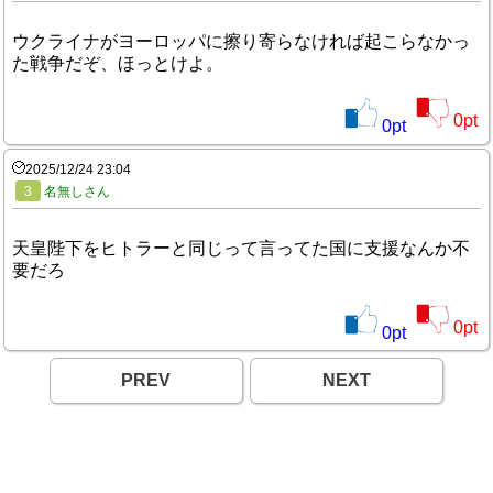
ウクライナがヨーロッパに擦り寄らなければ起こらなかっ
た戦争だぞ、ほっとけよ。
0
pt
0
pt
2025/12/24 23:04
3
名無しさん
天皇陛下をヒトラーと同じって言ってた国に支援なんか不
要だろ
0
pt
0
pt
PREV
NEXT