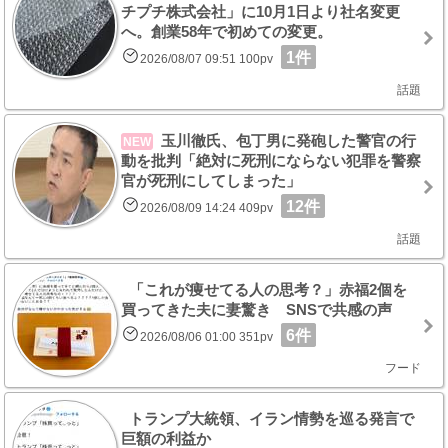
チプチ株式会社」に10月1日より社名変更
へ。創業58年で初めての変更。
1件
2026/08/07 09:51 100pv
話題
玉川徹氏、包丁男に発砲した警官の行
NEW
動を批判「絶対に死刑にならない犯罪を警察
官が死刑にしてしまった」
12件
2026/08/09 14:24 409pv
話題
「これが痩せてる人の思考？」赤福2個を
買ってきた夫に妻驚き SNSで共感の声
6件
2026/08/06 01:00 351pv
フード
トランプ大統領、イラン情勢を巡る発言で
巨額の利益か