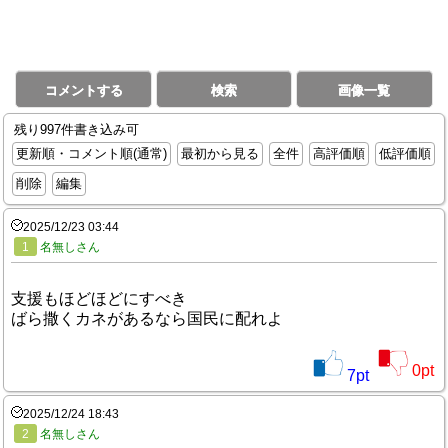
コメントする
検索
画像一覧
残り997件書き込み可
更新順・コメント順(通常)
最初から見る
全件
高評価順
低評価順
削除
編集
2025/12/23 03:44
1
名無しさん
支援もほどほどにすべき
ばら撒くカネがあるなら国民に配れよ
0
pt
7
pt
2025/12/24 18:43
2
名無しさん