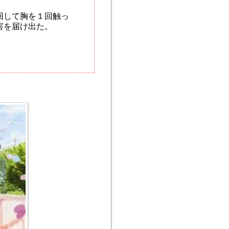
回して胸を１回触っ
害を届け出た。