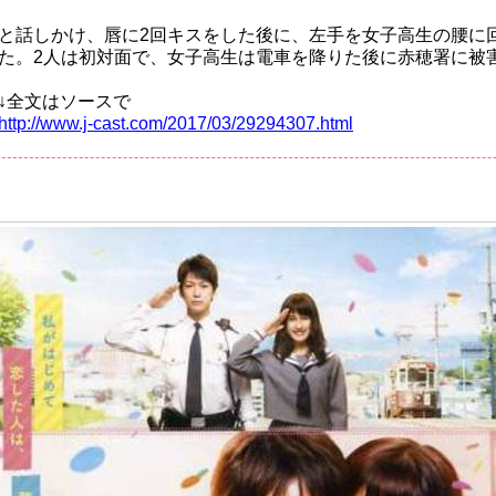
と話しかけ、唇に2回キスをした後に、左手を女子高生の腰に
た。2人は初対面で、女子高生は電車を降りた後に赤穂署に被
↓全文はソースで
http://www.j-cast.com/2017/03/29294307.html