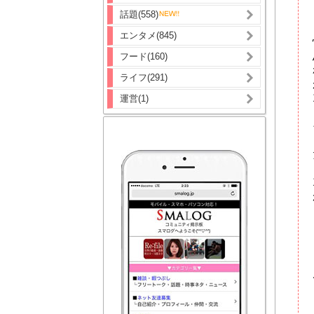
話題(558)
エンタメ(845)
フード(160)
ライフ(291)
運営(1)