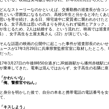
どんなストーリーなのかといえば、交番勤務の巡査長が合コン
性といい雰囲気になるものの、高校1年生と分かると冷たくあ
思いを寄せ続け、ある日、帰宅途中に変質者に襲われかけたと
れる。女子高生は思いの高まりを抑えられず猛然とアタック。
が生じるため、2人は結婚する、という流れだ。映画では巡査
1）、女子高生を土屋太鳳さん（22）が演じている。
そんな話題の映画の公開中に起こった事件が巡査部長のわいせつ
ュースが17年3月29日に兵庫県警監察官室に取材したところ
だった。
17年3月27日の午後8時50分過ぎにJR姫路駅から播州赤穂駅
が乗車してきた。電車は混んではおらず、女子高生の右隣に座
「かわいいな」
「俺、警察官やねん」
と身分を明かした後で、自分の本名と携帯電話の電話番号を女
て、
「キスしよう」