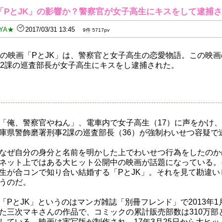
「PとJK」の影響か？警察官が女子高生にキスをして逮捕
YA★
2017/03/31 13:45
9件 5717pv
の映画「PとJK」は、警察官と女子高生の恋愛物語。この映
2課の巡査部長が女子高生にキスをし逮捕された。
「俺、警察官やねん」、電車内で女子高生（17）に声をかけ
庫県警飾磨署刑事2課の巡査部長（36）が強制わいせつ容疑で
なぜ自分の身分と名前を明かした上でわいせつ行為をしたのか
ネット上ではある大ヒット公開中の映画が話題になっている。
生が合コンで知り合い結婚する「PとJK」。それを見て勘違
うのだ。
「PとJK」というのはマンガ雑誌「別冊フレンド」で2013年
た三次マキさんの作品で、コミックの累計販売部数は310万部
している。映画は実写版が制作され、17年3月25日から大ヒ