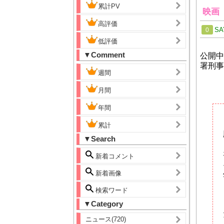
累計PV
映画
高評価
SA
0
低評価
▼Comment
公開中
署刑事
週間
月間
年間
累計
▼Search
新着コメント
新着画像
検索ワード
▼Category
ニュース(720)