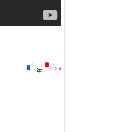
2
pt
2
pt