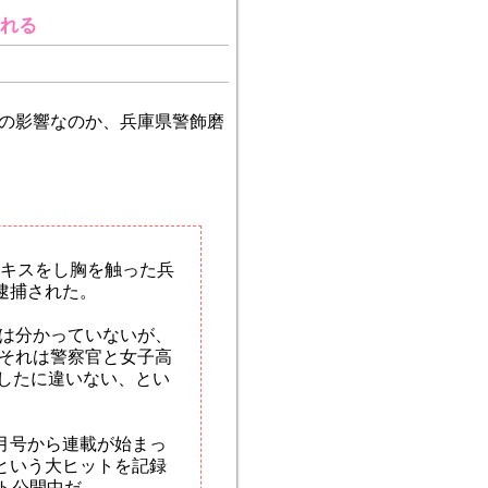
される
画の影響なのか、兵庫県警飾磨
、キスをし胸を触った兵
逮捕された。
は分かっていないが、
それは警察官と女子高
いしたに違いない、とい
1月号から連載が始まっ
という大ヒットを記録
ット公開中だ。