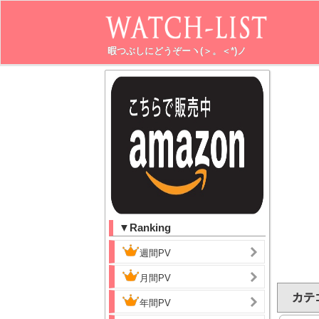
暇つぶしにどうぞーヽ(＞。＜*)ノ
▼Ranking
週間PV
月間PV
カテ
年間PV