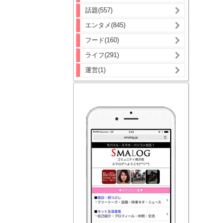
話題(557)
エンタメ(845)
フード(160)
ライフ(291)
運営(1)