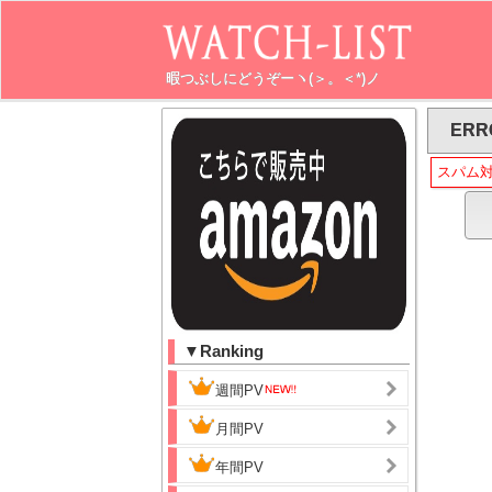
暇つぶしにどうぞーヽ(＞。＜*)ノ
ERR
スパム
▼Ranking
週間PV
月間PV
年間PV