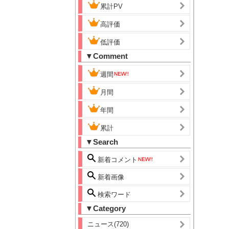
累計PV
高評価
低評価
▼Comment
週間
月間
年間
累計
▼Search
新着コメント
新着画像
検索ワード
▼Category
ニュース(720)