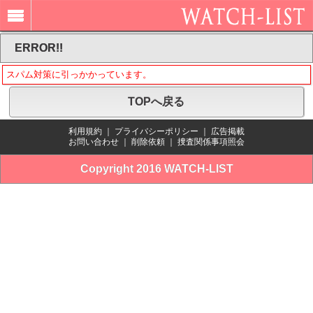
ERROR!!
スパム対策に引っかかっています。
TOPへ戻る
利用規約
｜
プライバシーポリシー
｜
広告掲載
お問い合わせ
｜
削除依頼
｜
捜査関係事項照会
Copyright 2016 WATCH-LIST