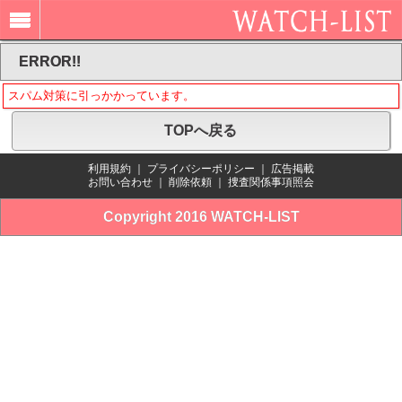
ERROR!!
スパム対策に引っかかっています。
TOPへ戻る
利用規約
｜
プライバシーポリシー
｜
広告掲載
お問い合わせ
｜
削除依頼
｜
捜査関係事項照会
Copyright 2016 WATCH-LIST