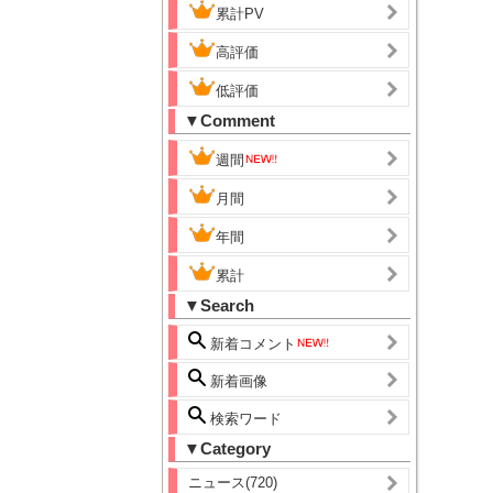
累計PV
高評価
低評価
▼Comment
週間
月間
年間
累計
▼Search
新着コメント
新着画像
検索ワード
▼Category
ニュース(720)