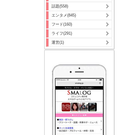
話題(558)
エンタメ(845)
フード(160)
ライフ(291)
運営(1)