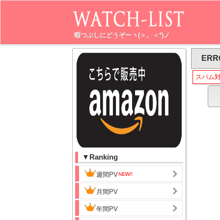
暇つぶしにどうぞーヽ(＞。＜*)ノ
ERR
スパム
▼Ranking
週間PV
月間PV
年間PV