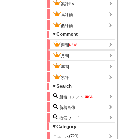
累計PV
高評価
低評価
▼Comment
週間
月間
年間
累計
▼Search
新着コメント
新着画像
検索ワード
▼Category
ニュース(720)