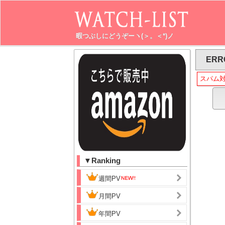
暇つぶしにどうぞーヽ(＞。＜*)ノ
ERR
スパム
▼Ranking
週間PV
月間PV
年間PV