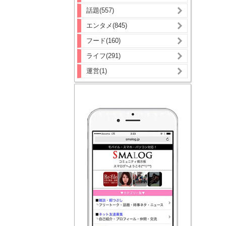
話題(557)
エンタメ(845)
フード(160)
ライフ(291)
運営(1)