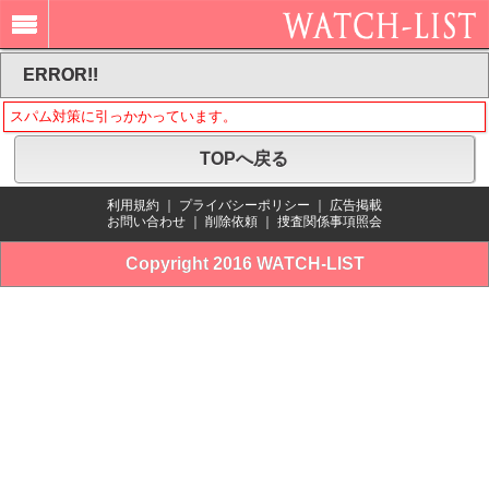
ERROR!!
スパム対策に引っかかっています。
TOPへ戻る
利用規約
｜
プライバシーポリシー
｜
広告掲載
お問い合わせ
｜
削除依頼
｜
捜査関係事項照会
Copyright 2016 WATCH-LIST