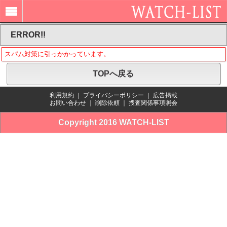
ERROR!!
スパム対策に引っかかっています。
TOPへ戻る
利用規約
｜
プライバシーポリシー
｜
広告掲載
お問い合わせ
｜
削除依頼
｜
捜査関係事項照会
Copyright 2016 WATCH-LIST