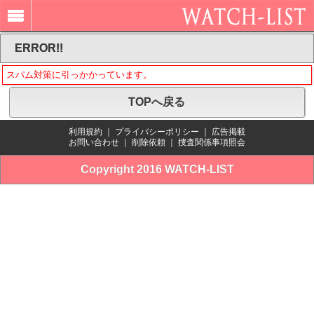
ERROR!!
スパム対策に引っかかっています。
TOPへ戻る
利用規約
｜
プライバシーポリシー
｜
広告掲載
お問い合わせ
｜
削除依頼
｜
捜査関係事項照会
Copyright 2016 WATCH-LIST