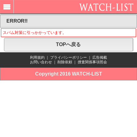
ERROR!!
スパム対策に引っかかっています。
TOPへ戻る
利用規約
｜
プライバシーポリシー
｜
広告掲載
お問い合わせ
｜
削除依頼
｜
捜査関係事項照会
Copyright 2016 WATCH-LIST