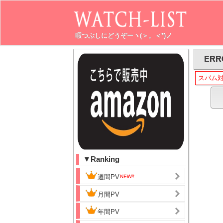
暇つぶしにどうぞーヽ(＞。＜*)ノ
ERR
スパム
▼Ranking
週間PV
月間PV
年間PV