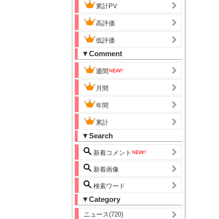
累計PV
高評価
低評価
▼Comment
週間
月間
年間
累計
▼Search
新着コメント
新着画像
検索ワード
▼Category
ニュース(720)