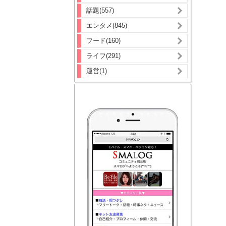
話題(557)
エンタメ(845)
フード(160)
ライフ(291)
運営(1)