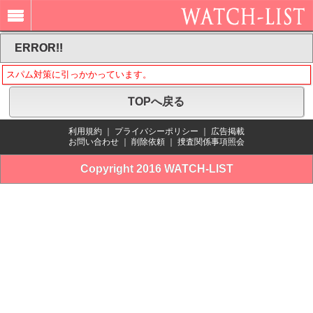
ERROR!!
スパム対策に引っかかっています。
TOPへ戻る
利用規約
｜
プライバシーポリシー
｜
広告掲載
お問い合わせ
｜
削除依頼
｜
捜査関係事項照会
Copyright 2016 WATCH-LIST