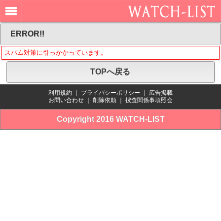
ERROR!!
スパム対策に引っかかっています。
TOPへ戻る
利用規約
｜
プライバシーポリシー
｜
広告掲載
お問い合わせ
｜
削除依頼
｜
捜査関係事項照会
Copyright 2016 WATCH-LIST