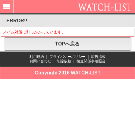
ERROR!!
スパム対策に引っかかっています。
TOPへ戻る
利用規約
｜
プライバシーポリシー
｜
広告掲載
お問い合わせ
｜
削除依頼
｜
捜査関係事項照会
Copyright 2016 WATCH-LIST