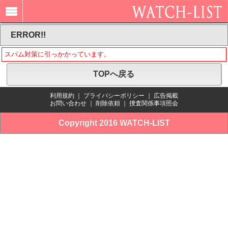
ERROR!!
スパム対策に引っかかっています。
TOPへ戻る
利用規約
｜
プライバシーポリシー
｜
広告掲載
お問い合わせ
｜
削除依頼
｜
捜査関係事項照会
Copyright 2016 WATCH-LIST