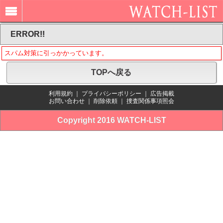
ERROR!!
スパム対策に引っかかっています。
TOPへ戻る
利用規約
｜
プライバシーポリシー
｜
広告掲載
お問い合わせ
｜
削除依頼
｜
捜査関係事項照会
Copyright 2016 WATCH-LIST