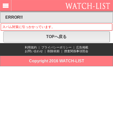
ERROR!!
スパム対策に引っかかっています。
TOPへ戻る
利用規約
｜
プライバシーポリシー
｜
広告掲載
お問い合わせ
｜
削除依頼
｜
捜査関係事項照会
Copyright 2016 WATCH-LIST