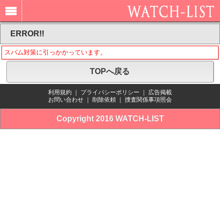
ERROR!!
スパム対策に引っかかっています。
TOPへ戻る
利用規約
｜
プライバシーポリシー
｜
広告掲載
お問い合わせ
｜
削除依頼
｜
捜査関係事項照会
Copyright 2016 WATCH-LIST