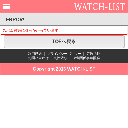
ERROR!!
スパム対策に引っかかっています。
TOPへ戻る
利用規約
｜
プライバシーポリシー
｜
広告掲載
お問い合わせ
｜
削除依頼
｜
捜査関係事項照会
Copyright 2016 WATCH-LIST