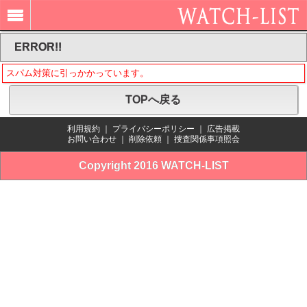
ERROR!!
スパム対策に引っかかっています。
TOPへ戻る
利用規約
｜
プライバシーポリシー
｜
広告掲載
お問い合わせ
｜
削除依頼
｜
捜査関係事項照会
Copyright 2016 WATCH-LIST