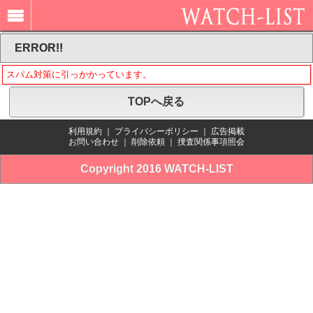
ERROR!!
スパム対策に引っかかっています。
TOPへ戻る
利用規約
｜
プライバシーポリシー
｜
広告掲載
お問い合わせ
｜
削除依頼
｜
捜査関係事項照会
Copyright 2016 WATCH-LIST