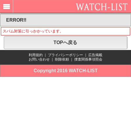
ERROR!!
スパム対策に引っかかっています。
TOPへ戻る
利用規約
｜
プライバシーポリシー
｜
広告掲載
お問い合わせ
｜
削除依頼
｜
捜査関係事項照会
Copyright 2016 WATCH-LIST