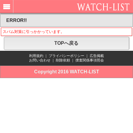
ERROR!!
スパム対策に引っかかっています。
TOPへ戻る
利用規約
｜
プライバシーポリシー
｜
広告掲載
お問い合わせ
｜
削除依頼
｜
捜査関係事項照会
Copyright 2016 WATCH-LIST