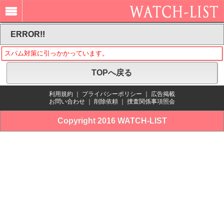
ERROR!!
スパム対策に引っかかっています。
TOPへ戻る
利用規約
｜
プライバシーポリシー
｜
広告掲載
お問い合わせ
｜
削除依頼
｜
捜査関係事項照会
Copyright 2016 WATCH-LIST