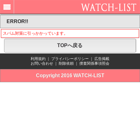
ERROR!!
スパム対策に引っかかっています。
TOPへ戻る
利用規約
｜
プライバシーポリシー
｜
広告掲載
お問い合わせ
｜
削除依頼
｜
捜査関係事項照会
Copyright 2016 WATCH-LIST