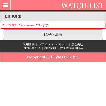
ERROR!!
スパム対策に引っかかっています。
TOPへ戻る
利用規約
｜
プライバシーポリシー
｜
広告掲載
お問い合わせ
｜
削除依頼
｜
捜査関係事項照会
Copyright 2016 WATCH-LIST